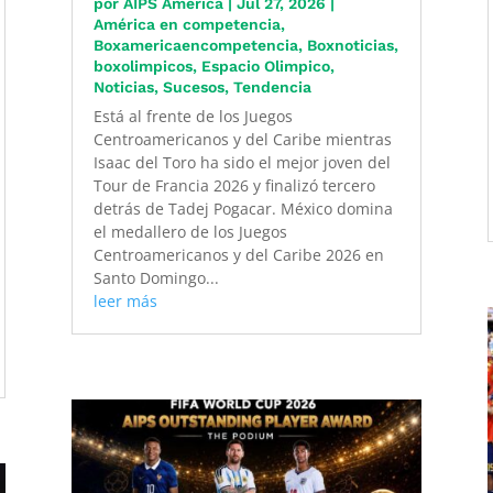
por
AIPS América
|
Jul 27, 2026
|
América en competencia
,
Boxamericaencompetencia
,
Boxnoticias
,
boxolimpicos
,
Espacio Olimpico
,
Noticias
,
Sucesos
,
Tendencia
Está al frente de los Juegos
Centroamericanos y del Caribe mientras
Isaac del Toro ha sido el mejor joven del
Tour de Francia 2026 y finalizó tercero
detrás de Tadej Pogacar. México domina
el medallero de los Juegos
Centroamericanos y del Caribe 2026 en
Santo Domingo...
leer más