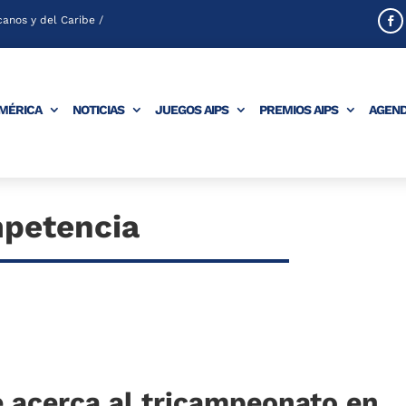
anos y del Caribe /
AMÉRICA
NOTICIAS
JUEGOS AIPS
PREMIOS AIPS
AGEN
petencia
 acerca al tricampeonato en