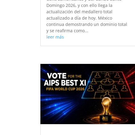
Domingo 2026, y con ello llega la
actualización del medallero total
actualizado a día de hoy. México
continua demostrando un dominio total
y se reafirma como...
leer más