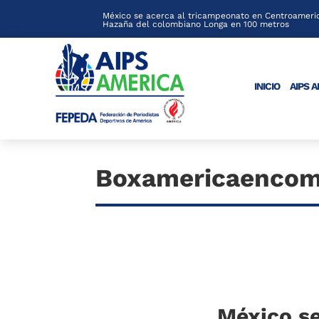
México se acerca al tricampeonato en Centroameric
Hazaña del colombiano Longa en 100 metros
INICIO
AIPS 
Boxamericaencom
México se