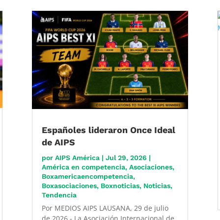
Españoles lideraron Once Ideal
de AIPS
por
AIPS América
|
Jul 29, 2026
|
América en competencia
,
Asociaciones
,
Boxamericaencompetencia
,
Boxasociaciones
,
Boxnoticias
,
Noticias
,
Tendencia
Por MEDIOS AIPS LAUSANA, 29 de julio
de 2026 - La Asociación Internacional de