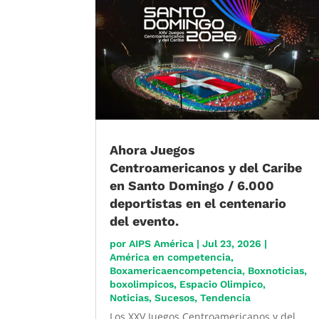
Ahora Juegos
Centroamericanos y del Caribe
en Santo Domingo / 6.000
deportistas en el centenario
del evento.
por
AIPS América
|
Jul 23, 2026
|
América en competencia
,
Boxamericaencompetencia
,
Boxnoticias
,
boxolimpicos
,
Espacio Olimpico
,
Noticias
,
Sucesos
,
Tendencia
Los XXV Juegos Centroamericanos y del