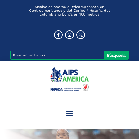
México se acerca al tricampeonato en
Centroamericanos y del Caribe / Hazaña del
colombiano Longa en 100 metros