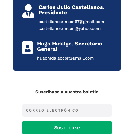
Carlos Julio Castellanos.

Presidente
castellanosrincon57@gmail.com
castellanosrincon@yahoo.com
Hugo Hidalgo. Secretario

General
hugohidalgocor@gmail.com
Suscríbase a nuestro boletín
Suscribirse