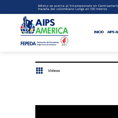
México se acerca al tricampeonato en Centroameric
Hazaña del colombiano Longa en 100 metros
INICIO
AIPS 

Videos