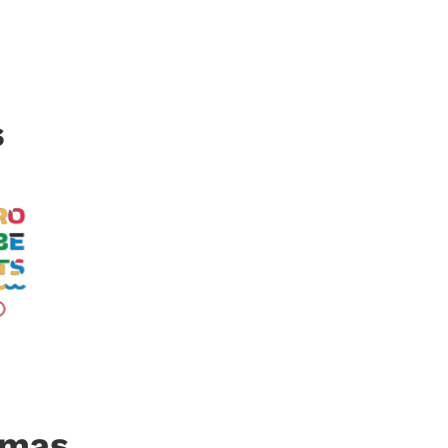
s
imas