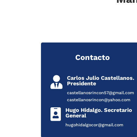
Contacto
Carlos Julio Castellanos.

Presidente
castellanosrincon57@gmail.com
castellanosrincon@yahoo.com
Hugo Hidalgo. Secretario

General
hugohidalgocor@gmail.com