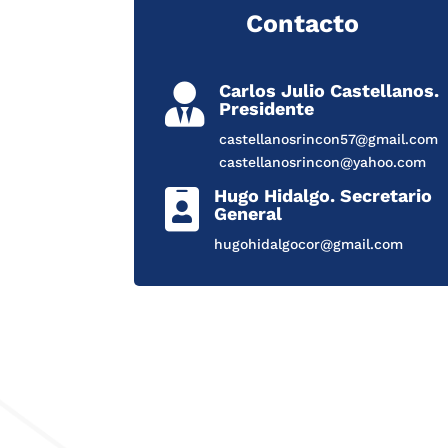
Contacto
Carlos Julio Castellanos.

Presidente
castellanosrincon57@gmail.com
castellanosrincon@yahoo.com
Hugo Hidalgo. Secretario

General
hugohidalgocor@gmail.com