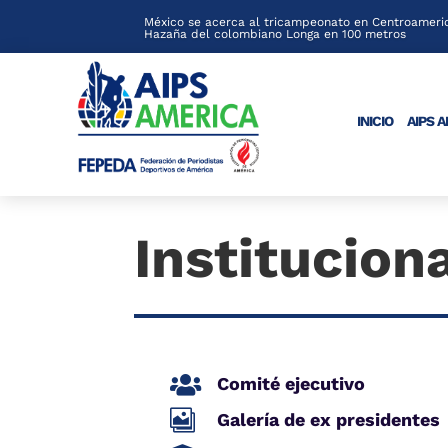
México se acerca al tricampeonato en Centroameric
Hazaña del colombiano Longa en 100 metros
INICIO
AIPS 
Institucion

Comité ejecutivo

Galería de ex presidentes