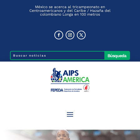
México superó las 200 medallas en
Centroamericanos y del Caribe