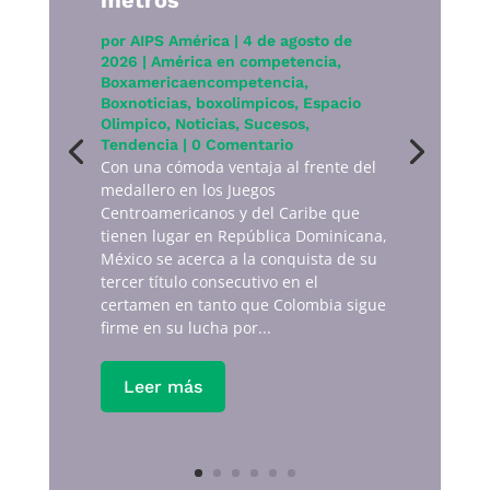
metros
por
AIPS América
|
4 de agosto de
2026
|
América en competencia
,
Boxamericaencompetencia
,
Boxnoticias
,
boxolimpicos
,
Espacio
Olimpico
,
Noticias
,
Sucesos
,
Tendencia
| 0 Comentario
Con una cómoda ventaja al frente del
medallero en los Juegos
Centroamericanos y del Caribe que
tienen lugar en República Dominicana,
México se acerca a la conquista de su
tercer título consecutivo en el
certamen en tanto que Colombia sigue
firme en su lucha por...
Leer más