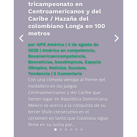
tricampeonato en
Centroamericanos y del
Caribe / Hazaña del
colombiano Longa en 100
metros
por
AIPS América
|
4 de agosto de
2026
|
América en competencia
,
Boxamericaencompetencia
,
Boxnoticias
,
boxolimpicos
,
Espacio
Olimpico
,
Noticias
,
Sucesos
,
Tendencia
| 0 Comentario
Con una cómoda ventaja al frente del
medallero en los Juegos
Centroamericanos y del Caribe que
tienen lugar en República Dominicana,
México se acerca a la conquista de su
tercer título consecutivo en el
certamen en tanto que Colombia sigue
firme en su lucha por...