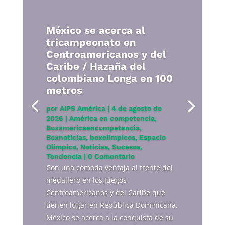
México se acerca al
tricampeonato en
Centroamericanos y del
Caribe / Hazaña del
colombiano Longa en 100
metros
por
AIPS América
|
4 de agosto de
2026
|
América en competencia
,
Boxamericaencompetencia
,
Boxnoticias
,
boxolimpicos
,
Espacio
Olimpico
,
Noticias
,
Sucesos
,
Tendencia
| 0 Comentario
Con una cómoda ventaja al frente del
medallero en los Juegos
Centroamericanos y del Caribe que
tienen lugar en República Dominicana,
México se acerca a la conquista de su