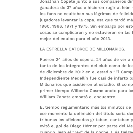
Jonathan Copete junto a sus compañeros diri
ganadora de 37 años e hicieron rugir al león
los fans no ocultaban sus lágrimas de felicid
jugadores levantar la copa, esa que tardó m
1960, 1966, 1971 y 1975. Sin embargo por est
cosas se complicaron y no estuvieron en las fi
mejor del equipo para el año 2013.
LA ESTRELLA CATORCE DE MILLONARIOS.
Fueron 24 años de espera, 24 años de ver a s
tanto de los integrantes del club como de los
de diciembre de 2012 en el estadio “El Campin
Independiente Medellín fue casi de infarto p
Millonarios que asistieron al estadio. El co
primer tiempo Wilberto Cosme anoto para los 
William Zapata empató el encuentro.
El tiempo reglamentario más los minutos de a
ese momento la definición del título seria de
tribunas los aficionados gritaban, cantaban 
evitó el gol de Diego Hérner por parte del M
cuando llegó el “rey” de la noche, Luis Delga