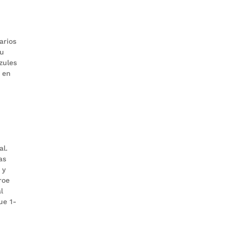
arios
su
zules
s en
al.
as
 y
roe
l
ue 1-