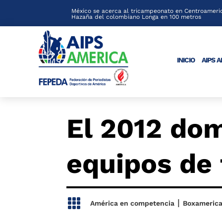
México se acerca al tricampeonato en Centroameric
Hazaña del colombiano Longa en 100 metros
INICIO
AIPS 
El 2012 do
equipos de 

|
América en competencia
Boxameric