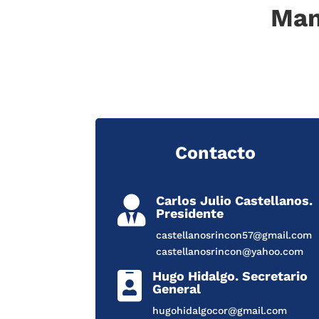
Man
Contacto
Carlos Julio Castellanos.

Presidente
castellanosrincon57@gmail.com
castellanosrincon@yahoo.com
Hugo Hidalgo. Secretario

General
hugohidalgocor@gmail.com