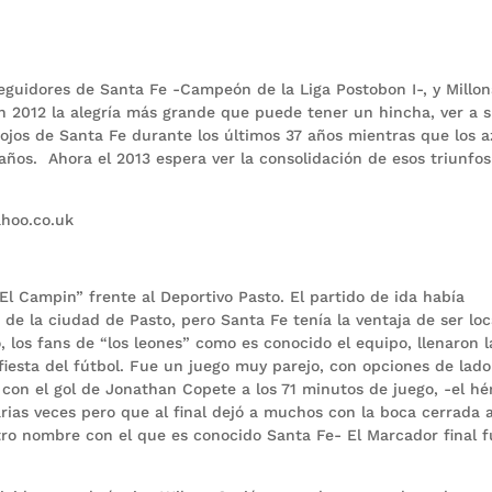
seguidores de Santa Fe -Campeón de la Liga Postobon I-, y Millon
en 2012 la alegría más grande que puede tener un hincha, ver a 
ojos de Santa Fe durante los últimos 37 años mientras que los a
ños. Ahora el 2013 espera ver la consolidación de esos triunfo
hoo.co.uk
“El Campin” frente al Deportivo Pasto. El partido de ida había
de la ciudad de Pasto, pero Santa Fe tenía la ventaja de ser loc
o, los fans de “los leones” como es conocido el equipo, llenaron l
 fiesta del fútbol. Fue un juego muy parejo, con opciones de lado
jos con el gol de Jonathan Copete a los 71 minutos de juego, -el hé
rias veces pero que al final dejó a muchos con la boca cerrada a
-otro nombre con el que es conocido Santa Fe- El Marcador final f