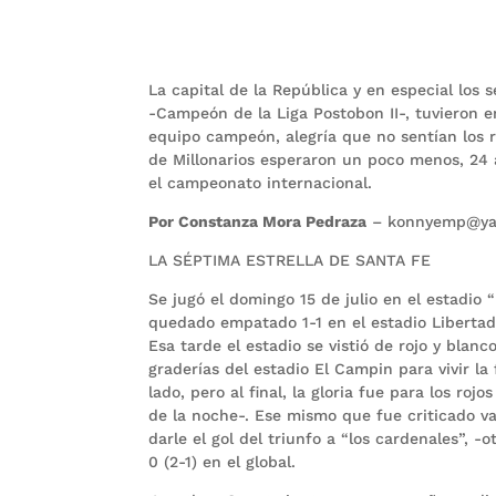
La capital de la República y en especial los 
-Campeón de la Liga Postobon II-, tuvieron 
equipo campeón, alegría que no sentían los r
de Millonarios esperaron un poco menos, 24 a
el campeonato internacional.
Por Constanza Mora Pedraza
– konnyemp@ya
LA SÉPTIMA ESTRELLA DE SANTA FE
Se jugó el domingo 15 de julio en el estadio 
quedado empatado 1-1 en el estadio Libertad 
Esa tarde el estadio se vistió de rojo y blanc
graderías del estadio El Campin para vivir la
lado, pero al final, la gloria fue para los ro
de la noche-. Ese mismo que fue criticado va
darle el gol del triunfo a “los cardenales”, 
0 (2-1) en el global.