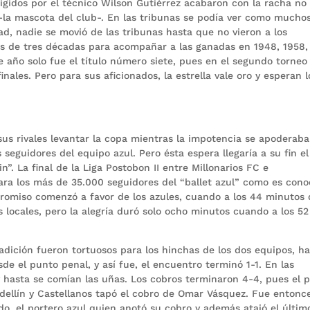
gidos por el técnico Wilson Gutiérrez acabaron con la racha no
 -la mascota del club-. En las tribunas se podía ver como mucho
ad, nadie se movió de las tribunas hasta que no vieron a los
ás de tres décadas para acompañar a las ganadas en 1948, 1958,
e año solo fue el título número siete, pues en el segundo torneo 
nales. Pero para sus aficionados, la estrella vale oro y esperan l
us rivales levantar la copa mientras la impotencia se apoderaba
 seguidores del equipo azul. Pero ésta espera llegaría a su fin el
”. La final de la Liga Postobon II entre Millonarios FC e
ara los más de 35.000 seguidores del “ballet azul” como es cono
mpromiso comenzó a favor de los azules, cuando a los 44 minutos 
locales, pero la alegría duró solo ocho minutos cuando a los 52
dición fueron tortuosos para los hinchas de los dos equipos, h
sde el punto penal, y así fue, el encuentro terminó 1-1. En las
y hasta se comían las uñas. Los cobros terminaron 4-4, pues el p
edellín y Castellanos tapó el cobro de Omar Vásquez. Fue entonc
do, el portero azul quien anotó su cobro y además atajó el últim