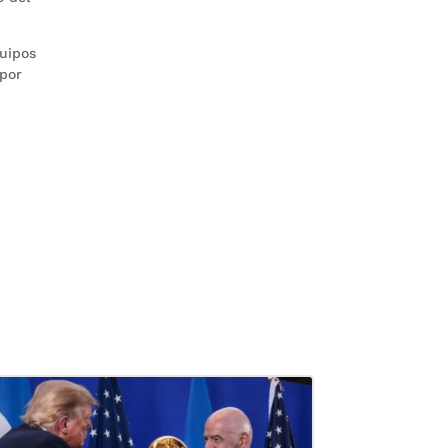
quipos
 por