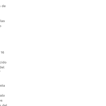
s de
las
o
 16
cido
del
´
asta
alo
es
o del