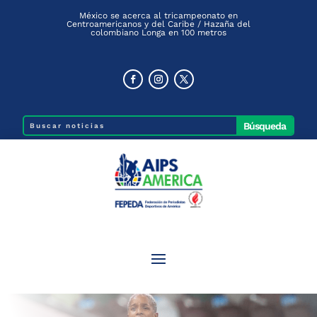
México se acerca al tricampeonato en
Centroamericanos y del Caribe / Hazaña del
colombiano Longa en 100 metros