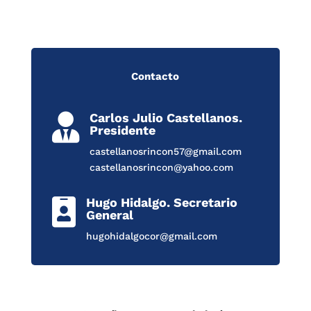
Contacto
Carlos Julio Castellanos.

Presidente
castellanosrincon57@gmail.com
castellanosrincon@yahoo.com
Hugo Hidalgo. Secretario

General
hugohidalgocor@gmail.com