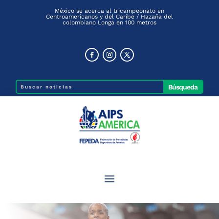
México se acerca al tricampeonato en
Centroamericanos y del Caribe / Hazaña del
colombiano Longa en 100 metros