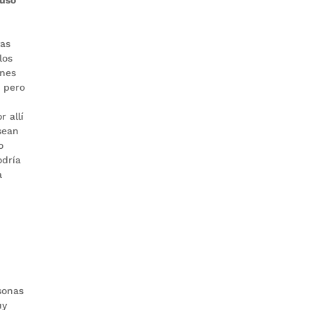
vas
los
ones
s pero
 allí
sean
o
odría
a
sonas
uy