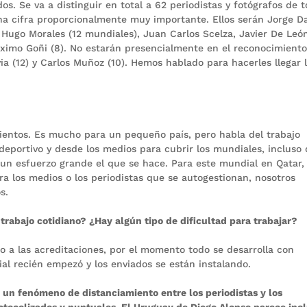
dos. Se va a distinguir en total a 62 periodistas y fotógrafos de 
una cifra proporcionalmente muy importante. Ellos serán Jorge D
r Hugo Morales (12 mundiales), Juan Carlos Scelza, Javier De Leó
ximo Goñi (8). No estarán presencialmente en el reconocimient
via (12) y Carlos Muñoz (10). Hemos hablado para hacerles llegar 
imientos. Es mucho para un pequeño país, pero habla del trabajo
eportivo y desde los medios para cubrir los mundiales, incluso
 un esfuerzo grande el que se hace. Para este mundial en Qatar,
a los medios o los periodistas que se autogestionan, nosotros
s.
 trabajo cotidiano? ¿Hay algún tipo de dificultad para trabajar?
o a las acreditaciones, por el momento todo se desarrolla con
al recién empezó y los enviados se están instalando.
 un fenómeno de distanciamiento entre los periodistas y los
otocolizados y puntuales. El Uruguay de Diego Alonso parece inc