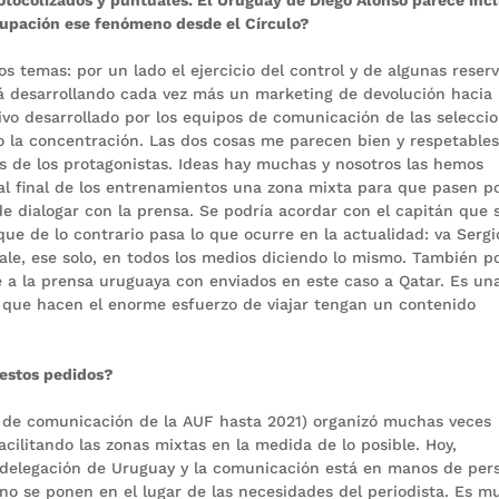
cupación ese fenómeno desde el Círculo?
s temas: por un lado el ejercicio del control y de algunas reser
tá desarrollando cada vez más un marketing de devolución hacia 
ivo desarrollado por los equipos de comunicación de las selecci
 la concentración. Las dos cosas me parecen bien y respetable
stas de los protagonistas. Ideas hay muchas y nosotros las hemos
 al final de los entrenamientos una zona mixta para que pasen por
e dialogar con la prensa. Se podría acordar con el capitán que 
que de lo contrario pasa lo que ocurre en la actualidad: va Sergi
sale, ese solo, en todos los medios diciendo lo mismo. También p
a la prensa uruguaya con enviados en este caso a Qatar. Es un
 que hacen el enorme esfuerzo de viajar tengan un contenido
 estos pedidos?
o de comunicación de la AUF hasta 2021) organizó muchas veces
acilitando las zonas mixtas en la medida de lo posible. Hoy,
 delegación de Uruguay y la comunicación está en manos de per
o se ponen en el lugar de las necesidades del periodista. Es m