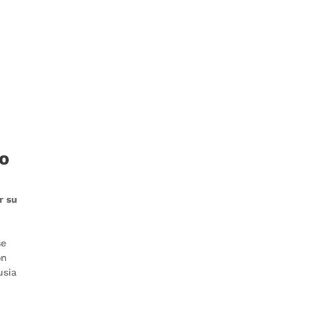
go
r su
se
on
usia