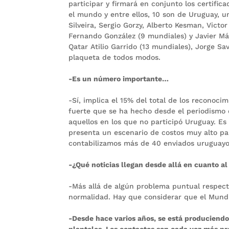
participar y firmará en conjunto los certifica
el mundo y entre ellos, 10 son de Uruguay, 
Silveira, Sergio Gorzy, Alberto Kesman, Victo
Fernando González (9 mundiales) y Javier Má
Qatar Atilio Garrido (13 mundiales), Jorge Sa
plaqueta de todos modos.
-Es un número importante…
-Sí, implica el 15% del total de los reconoc
fuerte que se ha hecho desde el periodismo d
aquellos en los que no participó Uruguay. Es
presenta un escenario de costos muy alto par
contabilizamos más de 40 enviados uruguayo
-¿Qué noticias llegan desde allá en cuanto al
-Más allá de algún problema puntual respect
normalidad. Hay que considerar que el Mundi
-Desde hace varios años, se está produciendo
planteles. Los contactos son cada vez más pr