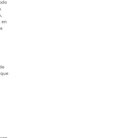
todo
a
n,
o en
la
 de
 que
luso