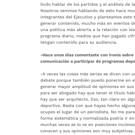
lindo hablar de los partidos y el análisis de
Nosotros venimos hablando de esto hace muc
integrantes del Ejecutivo y planteamos este 
generar contenido, mucho más en eventos de 
una política más abierta a la relación con l
programa diario, medios que han pagado cif
tengan contenido para su audiencia.
-Hace unos días comentaste con ironía sobre
comunicación a participar de programas depo
-A veces las cosas más serias se dicen con u
debate porque también puedo ponerme en el l
generar mayor amplitud de opiniones en sus
para ser abogado hay que tener el título hab
hay que ser arquitecto. Eso, tan claro en alg
deportivo. Basta con que hayas hecho alguna
ocupes el lugar de un periodista. No me par
forma sistemática y normalizada podría ir en
muchas veces se lo ve en posiciones incómod
conocen y sus opiniones son muy subjetivas. E