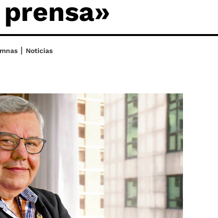
a prensa»
|
umnas
Noticias