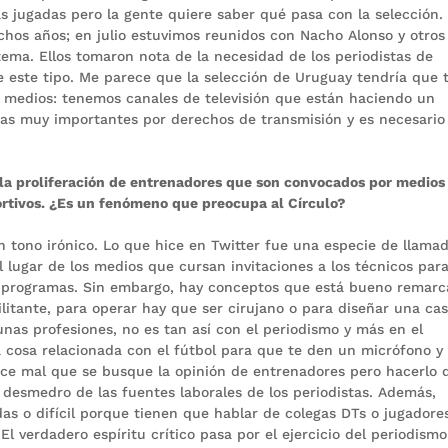
 las jugadas pero la gente quiere saber qué pasa con la selección.
hos años; en julio estuvimos reunidos con Nacho Alonso y otros
tema. Ellos tomaron nota de la necesidad de los periodistas de
este tipo. Me parece que la selección de Uruguay tendría que 
os medios: tenemos canales de televisión que están haciendo un
ras muy importantes por derechos de transmisión y es necesario
 la proliferación de entrenadores que son convocados por medios
rtivos. ¿Es un fenómeno que preocupa al Círculo?
n tono irónico. Lo que hice en Twitter fue una especie de llamad
ugar de los medios que cursan invitaciones a los técnicos par
 programas. Sin embargo, hay conceptos que está bueno remarc
ilitante, para operar hay que ser cirujano o para diseñar una ca
unas profesiones, no es tan así con el periodismo y más en el
 cosa relacionada con el fútbol para que te den un micrófono y
ece mal que se busque la opinión de entrenadores pero hacerlo 
 desmedro de las fuentes laborales de los periodistas. Además,
as o difícil porque tienen que hablar de colegas DTs o jugadore
l verdadero espíritu crítico pasa por el ejercicio del periodismo