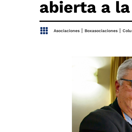
abierta a l

|
|
Asociaciones
Boxasociaciones
Col