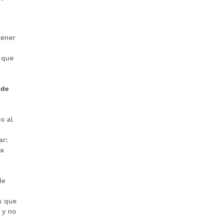
tener
 que
 de
o al
a
ar:
sa
de
s que
 y no