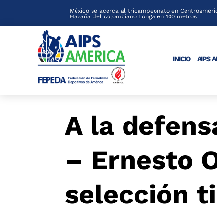
México se acerca al tricampeonato en Centroameric
Hazaña del colombiano Longa en 100 metros
INICIO
AIPS 
A la defens
– Ernesto 
selección t