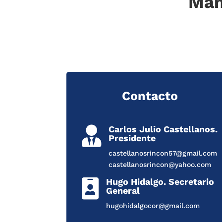
Man
Contacto
Carlos Julio Castellanos.

Presidente
castellanosrincon57@gmail.com
castellanosrincon@yahoo.com
Hugo Hidalgo. Secretario

General
hugohidalgocor@gmail.com