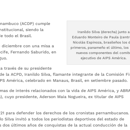
Pernambuco (ACDP) cumple
stitucional, siendo la
Iranildo Silva (derecha) junto a
 todo el Brasil.
Eduardo Monteiro de Paula (centr
Nicolás Espinoza, brasileños los 
 diciembre con una misa a
primeros, panameño el último, los
ecife, Fernando Saburido, en
nuevos componentes del comit
guo.
ejecutivo de AIPS América.
 a través de su presidente
de la ACPD, Iranildo Silva, flamante integrante de la Comisión Fi
IPS América, celebrado en Manaus, Brasil, en setiembre pasado.
mas de interés relacionados con la vida de AIPS América, y ABR
s), cuyo presidente, Aderson Maia Nogueira, ex titular de AIPS
921 para defender los derechos de los cronistas pernambucanos.
o Silva invitó a todos los periodistas deportivos del estado de
s dos últimos años de conquistas de la actual conducción de la