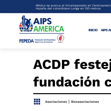
México se acerca al tricampeonato en Centroameric
Hazaña del colombiano Longa en 100 metros
INICIO
AIPS 
ACDP festej
fundación 

|
Asociaciones
Boxasociaciones