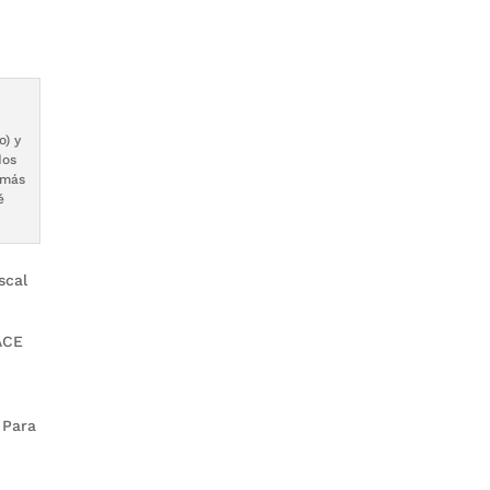
o) y
dos
 más
é
scal
ACE
 Para