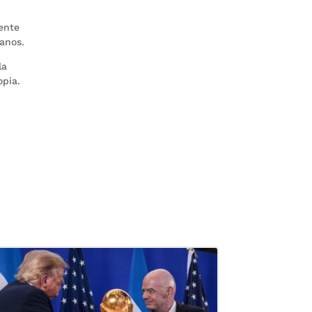
ente
canos.
la
opia.