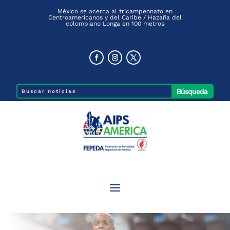
México se acerca al tricampeonato en
Centroamericanos y del Caribe / Hazaña del
colombiano Longa en 100 metros