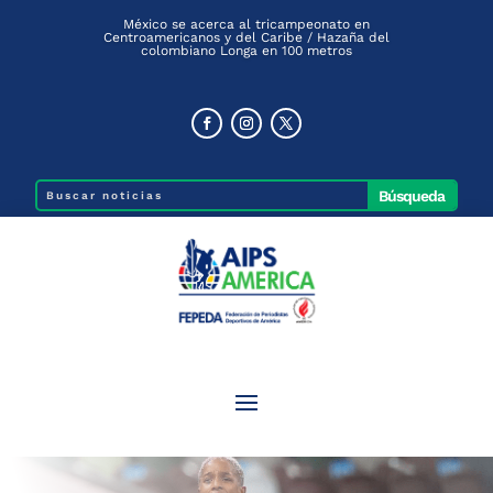
México se acerca al tricampeonato en
Centroamericanos y del Caribe / Hazaña del
colombiano Longa en 100 metros