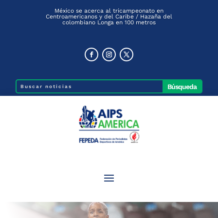
México se acerca al tricampeonato en
Centroamericanos y del Caribe / Hazaña del
colombiano Longa en 100 metros