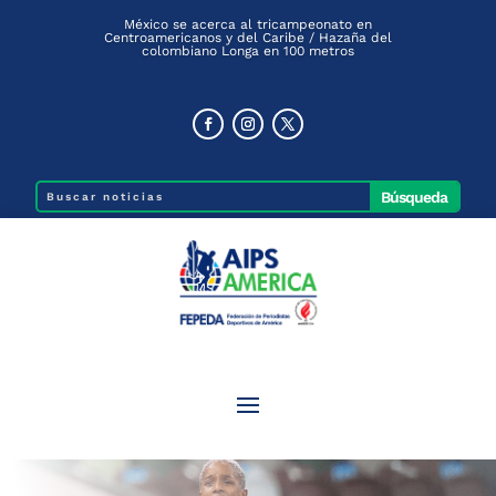
México se acerca al tricampeonato en
Centroamericanos y del Caribe / Hazaña del
colombiano Longa en 100 metros