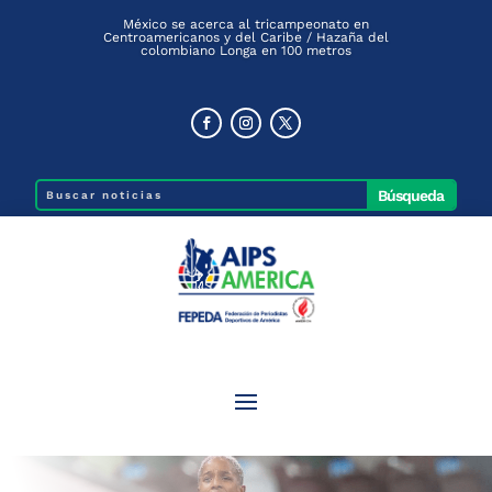
México se acerca al tricampeonato en
Centroamericanos y del Caribe / Hazaña del
colombiano Longa en 100 metros