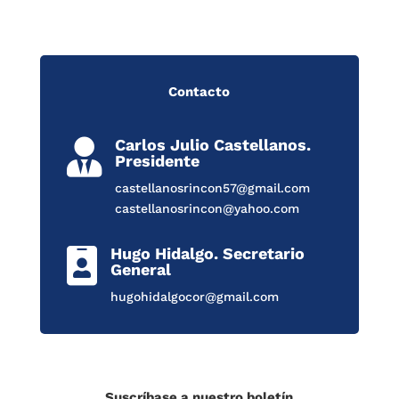
Contacto
Carlos Julio Castellanos.

Presidente
castellanosrincon57@gmail.com
castellanosrincon@yahoo.com
Hugo Hidalgo. Secretario

General
hugohidalgocor@gmail.com
Suscríbase a nuestro boletín