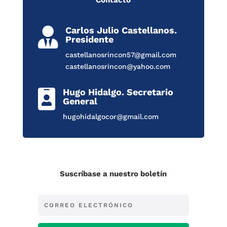
Carlos Julio Castellanos.

Presidente
castellanosrincon57@gmail.com
castellanosrincon@yahoo.com
Hugo Hidalgo. Secretario

General
hugohidalgocor@gmail.com
Suscríbase a nuestro boletín