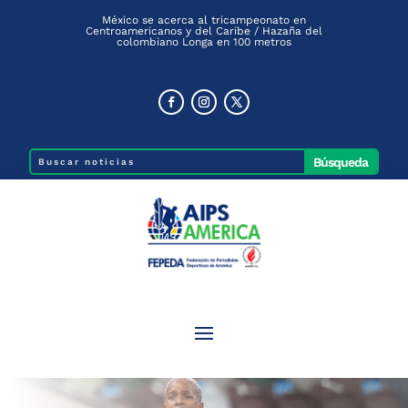
México se acerca al tricampeonato en
Centroamericanos y del Caribe / Hazaña del
colombiano Longa en 100 metros