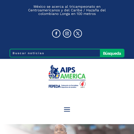
México se acerca al tricampeonato en
Centroamericanos y del Caribe / Hazaña del
colombiano Longa en 100 metros