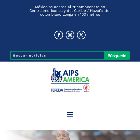
México se acerca al tricampeonato en
Centroamericanos y del Caribe / Hazaña del
colombiano Longa en 100 metros