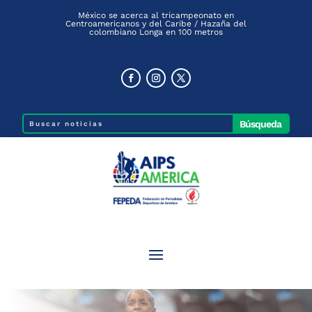
México se acerca al tricampeonato en
Centroamericanos y del Caribe / Hazaña del
colombiano Longa en 100 metros