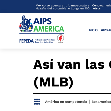
México se acerca al tricampeonato en Centroameric
Hazaña del colombiano Longa en 100 metros
INICIO
AIPS 
Así van las
(MLB)

|
América en competencia
Boxameric