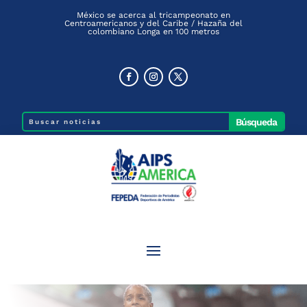
México se acerca al tricampeonato en
Centroamericanos y del Caribe / Hazaña del
colombiano Longa en 100 metros