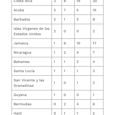
Costa Rica
3
8
19
30
Aruba
3
7
5
15
Barbados
2
1
5
8
Islas Vírgenes de los
2
0
0
2
Estados Unidos
Jamaica
1
6
10
17
Nicaragua
1
2
4
7
Bahamas
1
1
2
4
Santa Lucía
1
1
1
3
San Vicente y las
1
0
1
2
Granadinas
Guyana
1
0
0
1
Bermudas
0
2
4
6
Haití
0
1
1
2