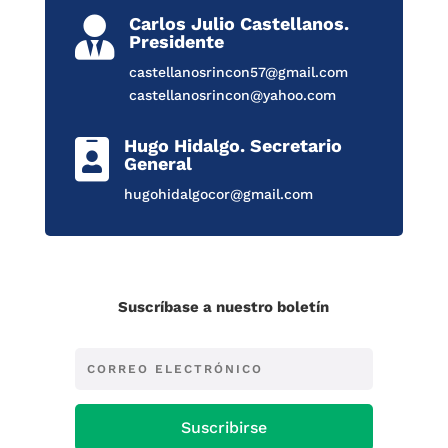
Carlos Julio Castellanos.

Presidente
castellanosrincon57@gmail.com
castellanosrincon@yahoo.com
Hugo Hidalgo. Secretario

General
hugohidalgocor@gmail.com
Suscríbase a nuestro boletín
Suscribirse