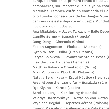
aunque perdió en la primera ronda de los Ju
compañeros, sin importar que ella ya no est
Marciales. También están en contienda el E
oportunidad consecutiva de los Juegos Mund
campeón de este deporte en Juegos Mundial
Los otros nominados son:
Ana Miadzielec y Jacek Tarczylo – Baile Depor
Camille Serme – Squash (Francia)
Dong Dong – Gimnasia (China)
Fabian Sagstetter – Fistball – (Alemania)
Kyren Wilson – Billar (Gran Bretaña)
Larysa Soloviova – Levantamiento de Pesas (
Lisa Unruh – Arqueria (Alemania)
Matthias Kyburz – Orientación (Suiza)
Mika Kohonen – Floorball (Finlandia)
Natalia Berdnikava – Esquí Náutico (Bielorrus
Reza Alipourshenazandifar – Escalada (Irán)
Ryo Kiyuna – Karate (Japón)
Sarel de Jong – Kick Boxing (Holanda)
Valeriya Baranovskaya – Natación con Aletas 
Wojciech Bogdal – Deportes Aéreos (Polonia)
Equipo Masculino de Alemania de Polo Cano