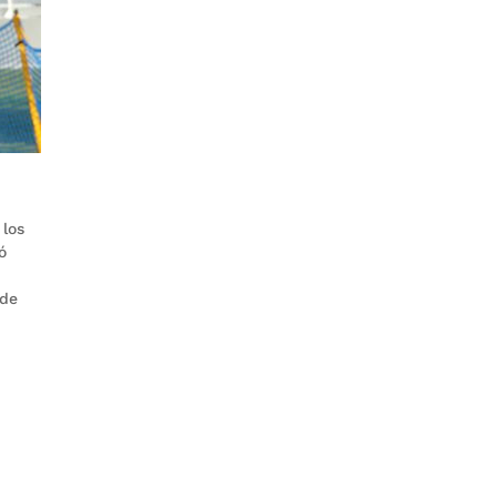
 los
ó
 de