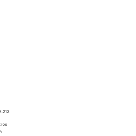
3.213
tros
n,