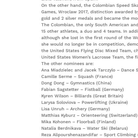
On the other hand, the Colombian Speed Skat
Games, Wroclaw 2017, distinction awarded b
gold and 2 silver medals and became the mos
The Colombian, the only South American and 
15 other athletes, a duo and 4 teams. In add
although she lost in the first round of the
she would no longer be in competition, demons
the United States Flying Disc Mixed Team, c
United States Women’s Lacrosse Team, the fi
The other nominees are:
Ana Miadzielec and Jacek Tarczylo – Dance S
Camille Serme – Squash (France)
Dong Dong – Gymnastics (China)
Fabian Sagstetter – Fistball (Germany)
Kyren Wilson – Billiards (Great Britain)
Larysa Soloviova – Powerlifting (Ukraine)
Lisa Unruh – Archery (Germany)
Matthias Kyburz – Orienteering (Switzerland)
Mika Kohonen – Floorball (Finland)
Natalia Berdnikava – Water Ski (Belarus)
Reza Alipourshenazandifar – Sport Climbing (