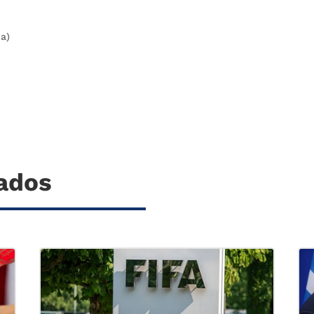
a)
nados