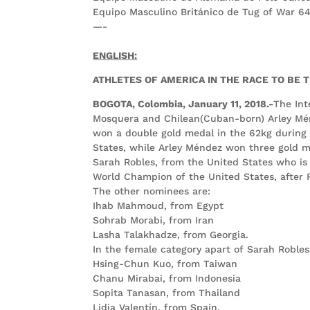
Equipo Masculino Británico de Tug of War 6
—-
ENGLISH:
ATHLETES OF AMERICA IN THE RACE TO BE T
BOGOTA, Colombia, January 11, 2018.-
The Int
Mosquera and Chilean(Cuban-born) Arley Ménd
won a double gold medal in the 62kg during
States, while Arley Méndez won three gold m
Sarah Robles, from the United States who i
World Champion of the United States, after 
The other nominees are:
Ihab Mahmoud, from Egypt
Sohrab Morabi, from Iran
Lasha Talakhadze, from Georgia.
In the female category apart of Sarah Robles
Hsing-Chun Kuo, from Taiwan
Chanu Mirabai, from Indonesia
Sopita Tanasan, from Thailand
Lidia Valentín, from Spain.