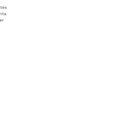
rtes
nta
er