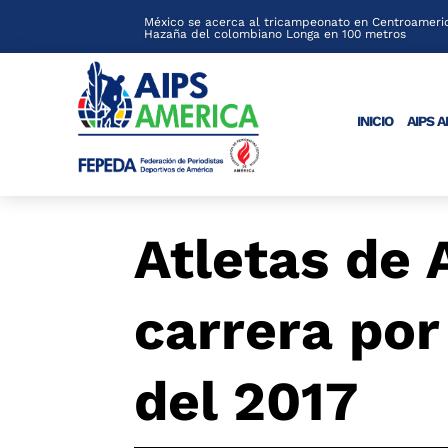
México se acerca al tricampeonato en Centroameric
Hazaña del colombiano Longa en 100 metros
INICIO
AIPS 
Atletas de 
carrera por
del 2017