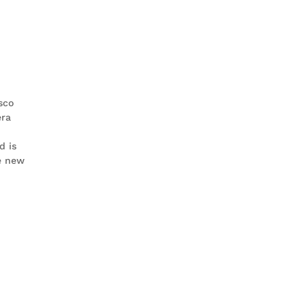
sco
era
d is
e new