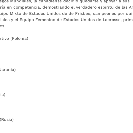
egos Mundiales, la canadiense decidió quedarse y apoyar a sus
aría en competencia, demostrando el verdadero espíritu de las A
quipo Mixto de Estados Unidos de de Frisbee, campeones por qui
iales y el Equipo Femenino de Estados Unidos de Lacrosse, prim
es.
tivo (Polonia)
Ucrania)
ia)
(Rusia)
a