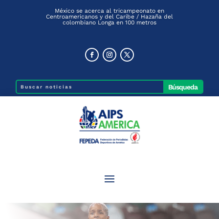
México se acerca al tricampeonato en
Centroamericanos y del Caribe / Hazaña del
colombiano Longa en 100 metros