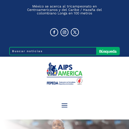
México se acerca al tricampeonato en
Centroamericanos y del Caribe / Hazaña del
colombiano Longa en 100 metros