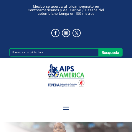
México se acerca al tricampeonato en
Centroamericanos y del Caribe / Hazaña del
colombiano Longa en 100 metros