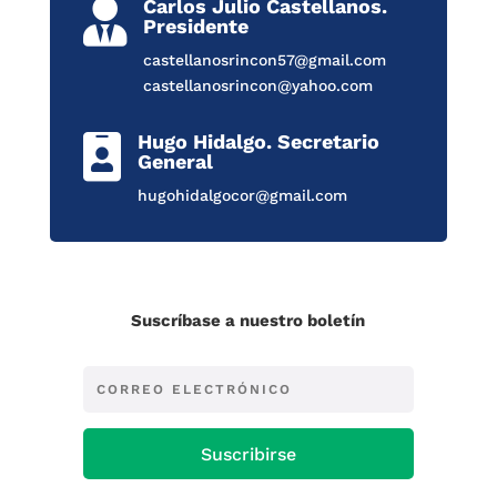
Carlos Julio Castellanos.

Presidente
castellanosrincon57@gmail.com
castellanosrincon@yahoo.com
Hugo Hidalgo. Secretario

General
hugohidalgocor@gmail.com
Suscríbase a nuestro boletín
Suscribirse