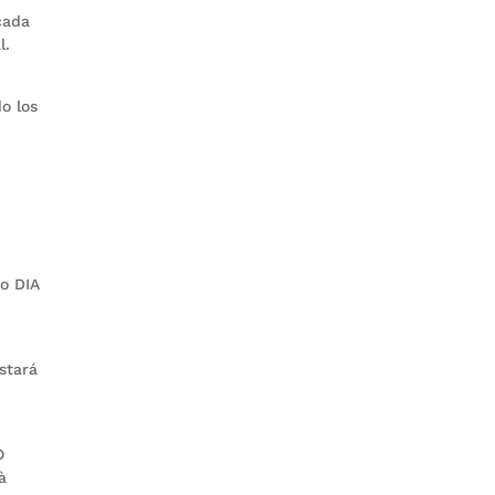
cada
l.
o los
 o DIA
stará
O
à