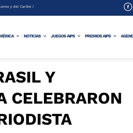
anos y del Caribe /
AMÉRICA
NOTICIAS
JUEGOS AIPS
PREMIOS AIPS
AGEN
RASIL Y
A CELEBRARON
RIODISTA