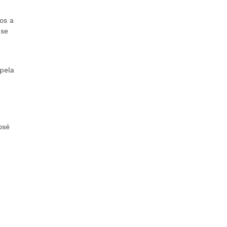
os a
 se
pela
osé