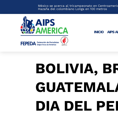
México se acerca al tricampeonato en Centroameric
Hazaña del colombiano Longa en 100 metros
INICIO
AIPS 
BOLIVIA, B
GUATEMAL
DIA DEL PE