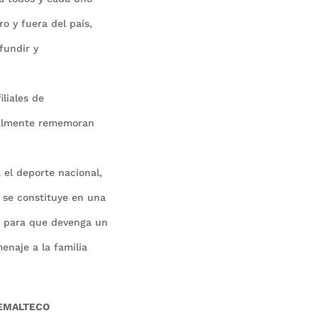
ro y fuera del país,
fundir y
iliales de
ualmente rememoran
 el deporte nacional,
, se constituye en una
as para que devenga un
enaje a la familia
TEMALTECO