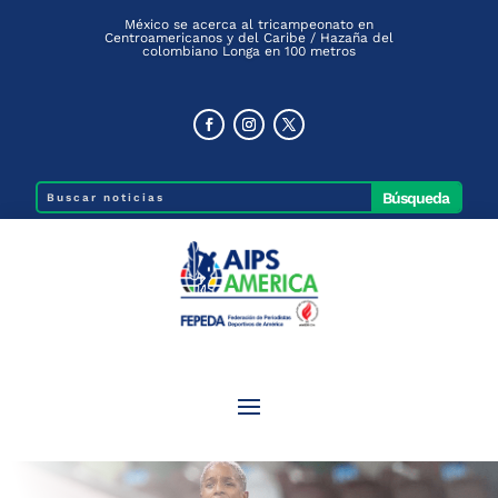
México se acerca al tricampeonato en
Centroamericanos y del Caribe / Hazaña del
colombiano Longa en 100 metros