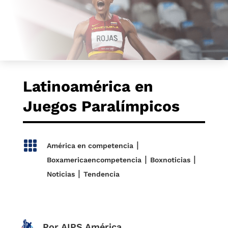
Latinoamérica en
Juegos Paralímpicos

|
América en competencia
|
|
Boxamericaencompetencia
Boxnoticias
|
Noticias
Tendencia
Por AIPS América