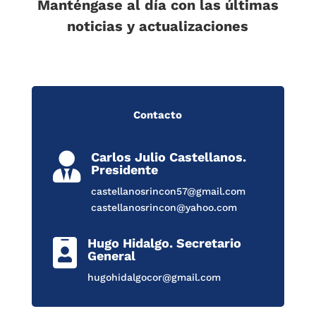
Manténgase al día con las últimas
noticias y actualizaciones
Contacto
Carlos Julio Castellanos.

Presidente
castellanosrincon57@gmail.com
castellanosrincon@yahoo.com
Hugo Hidalgo. Secretario

General
hugohidalgocor@gmail.com