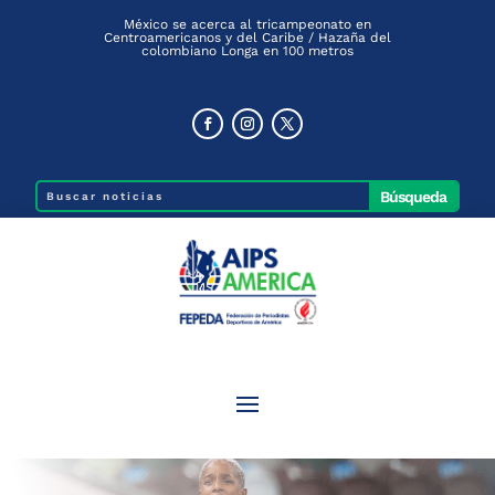
México se acerca al tricampeonato en
Centroamericanos y del Caribe / Hazaña del
colombiano Longa en 100 metros