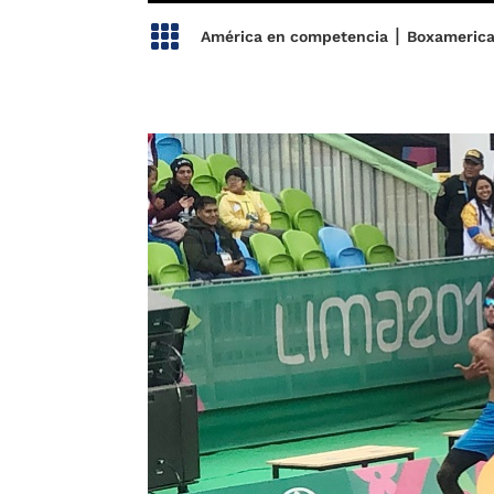

|
América en competencia
Boxameric