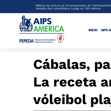
México se acerca al tricampeonato en Centroameric
Hazaña del colombiano Longa en 100 metros
INICIO
AIPS 
Cábalas, pa
La receta a
vóleibol pla