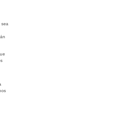
r
 sea
tán
que
os
a
nos