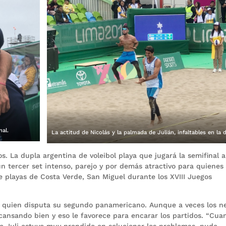
nal.
La actitud de Nicolás y la palmada de Julián, infaltables en la 
s. La dupla argentina de voleibol playa que jugará la semifinal 
n tercer set intenso, parejo y por demás atractivo para quienes
 de playas de Costa Verde, San Miguel durante los XVIII Juegos
o, quien disputa su segundo panamericano. Aunque a veces los ne
cansando bien y eso le favorece para encarar los partidos. “Cua
e Juli estuvo muy prendido en solucionar los problemas, pude