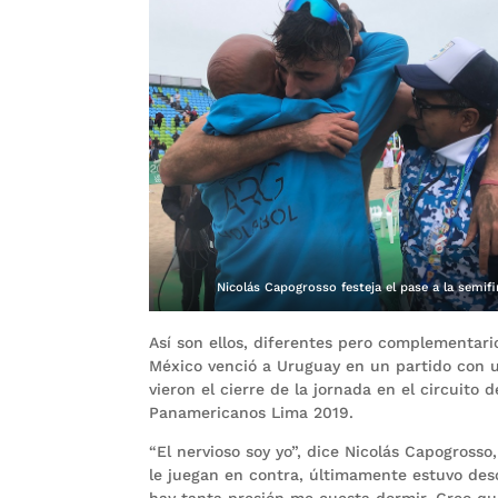
Nicolás Capogrosso festeja el pase a la semifi
Así son ellos, diferentes pero complementario
México venció a Uruguay en un partido con u
vieron el cierre de la jornada en el circuito
Panamericanos Lima 2019.
“El nervioso soy yo”, dice Nicolás Capogross
le juegan en contra, últimamente estuvo des
hay tanta presión me cuesta dormir. Creo qu