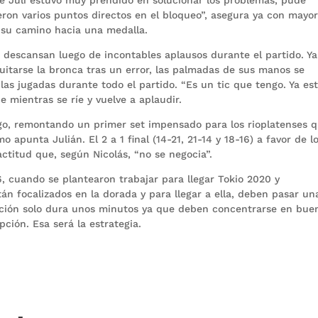
on varios puntos directos en el bloqueo”, asegura ya con mayo
 su camino hacia una medalla.
 descansan luego de incontables aplausos durante el partido. Ya
uitarse la bronca tras un error, las palmadas de sus manos se
as jugadas durante todo el partido. “Es un tic que tengo. Ya es
e mientras se ríe y vuelve a aplaudir.
ego, remontando un primer set impensado para los rioplatenses 
apunta Julián. El 2 a 1 final (14-21, 21-14 y 18-16) a favor de l
ctitud que, según Nicolás, “no se negocia”.
16, cuando se plantearon trabajar para llegar Tokio 2020 y
án focalizados en la dorada y para llegar a ella, deben pasar un
ración solo dura unos minutos ya que deben concentrarse en bue
ción. Esa será la estrategia.