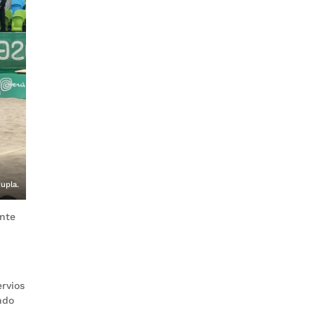
dupla.
ante
rvios
ndo