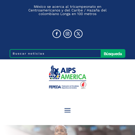
México se acerca al tricampeonato en
Centroamericanos y del Caribe / Hazaña del
colombiano Longa en 100 metros