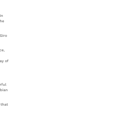
in
the
Giro
ce,
ay of
rful
mbian
 that