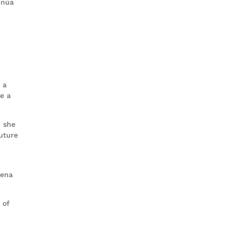
inúa
 a
se a
n she
uture
mena
 of