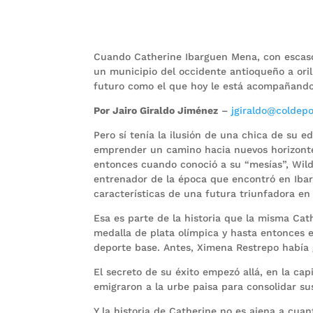
Cuando Catherine Ibarguen Mena, con escasos
un municipio del occidente antioqueño a oril
futuro como el que hoy le está acompañando 
Por Jairo Giraldo Jiménez
–
jgiraldo@coldepo
Pero sí tenía la ilusión de una chica de su e
emprender un camino hacia nuevos horizont
entonces cuando conoció a su “mesías”, Wil
entrenador de la época que encontró en Iba
características de una futura triunfadora en 
Esa es parte de la historia que la misma Cat
medalla de plata olímpica y hasta entonces e
deporte base. Antes, Ximena Restrepo había 
El secreto de su éxito empezó allá, en la ca
emigraron a la urbe paisa para consolidar s
Y la historia de Catherine no es ajena a cua