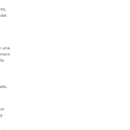
010,
 del
e una
ónaco
la
ado.
 un
oy