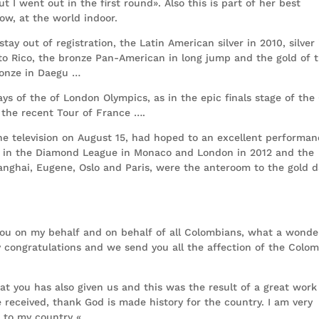
ut I went out in the first round». Also this is part of her best
ow, at the world indoor.
tay out of registration, the Latin American silver in 2010, silver 
o Rico, the bronze Pan-American in long jump and the gold of 
ronze in Daegu …
ys of the of London Olympics, as in the epic finals stage of the 
f the recent Tour of France ….
 television on August 15, had hoped to an excellent performan
es in the Diamond League in Monaco and London in 2012 and the
anghai, Eugene, Oslo and Paris, were the anteroom to the gold d
ou on my behalf and on behalf of all Colombians, what a wonde
ny congratulations and we send you all the affection of the Colo
at you has also given us and this was the result of a great work
received, thank God is made history for the country. I am very
 to my country «.