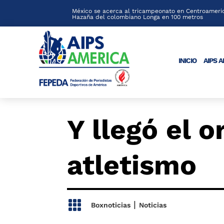
México se acerca al tricampeonato en Centroameric
Hazaña del colombiano Longa en 100 metros
INICIO
AIPS 
Y llegó el o
atletismo

|
Boxnoticias
Noticias