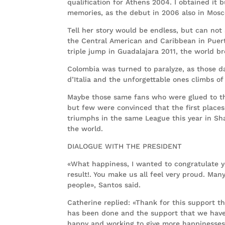
qualification for Athens 2004. I obtained it b
memories, as the debut in 2006 also in Mosc
Tell her story would be endless, but can not s
the Central American and Caribbean in Puert
triple jump in Guadalajara 2011, the world b
Colombia was turned to paralyze, as those da
d’Italia and the unforgettable ones climbs o
Maybe those same fans who were glued to the
but few were convinced that the first plac
triumphs in the same League this year in Sh
the world.
DIALOGUE WITH THE PRESIDENT
«What happiness, I wanted to congratulate y
result!. You make us all feel very proud. Ma
people», Santos said.
Catherine replied: «Thank for this support th
has been done and the support that we have 
happy and working to give more happinesses