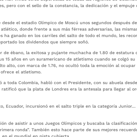
ades, pero con el sello de la constancia, la dedicación y el empuje
ne desde el estadio Olímpico de Moscú unos segundos después de
 atlético, donde frente a sus más férreas adversarias, las misma
s ha ganado en los carriles del salto de todo el mundo, les reco
reportado los dividendos que siempre soñó.
olor de ébano, la exitosa y pujante muchacha de 1.80 de estatura
sus 15 años en un suramericano de atletismo cuando se colgó su
to alto, con marca de 1.76, no ocultó toda la emoción al ocupar 
ofrece el atletismo.
ó a toda Colombia, habló con el Presidente, con su abuela desd
atificó que la plata de Londres era la antesala para llegar al or
, Ecuador, incursionó en el salto triple en la categoría Junior…
sión de asistir a unos Juegos Olímpicos y buscaba la clasificació
primera ronda”. También esto hace parte de sus mejores recuerd
en el mundial en pista cubierta.