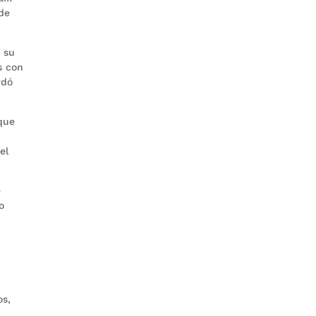
 de
 su
s con
rdó
 que
el
e
o
n
os,