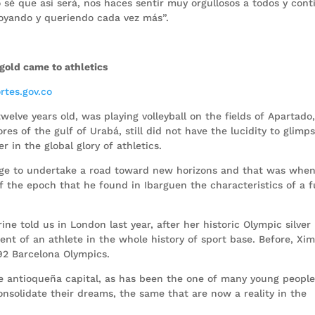
o sé que así será, nos haces sentir muy orgullosos a todos y cont
oyando y queriendo cada vez más”.
gold came to athletics
rtes.gov.co
lve years old, was playing volleyball on the fields of Apartado,
es of the gulf of Urabá, still did not have the lucidity to glimp
 in the global glory of athletics.
er age to undertake a road toward new horizons and that was whe
 the epoch that he found in Ibarguen the characteristics of a f
ne told us in London last year, after her historic Olympic silver
nt of an athlete in the whole history of sport base. Before, Xi
92 Barcelona Olympics.
he antioqueña capital, as has been the one of many young people
onsolidate their dreams, the same that are now a reality in the