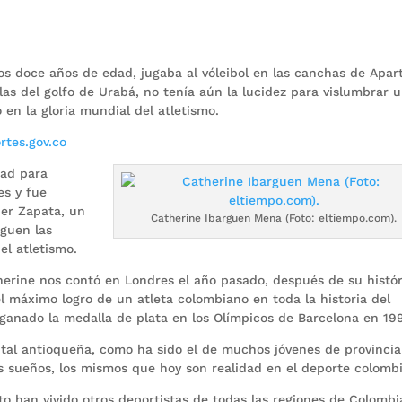
 doce años de edad, jugaba al vóleibol en las canchas de Apar
las del golfo de Urabá, no tenía aún la lucidez para vislumbrar 
en la gloria mundial del atletismo.
rtes.gov.co
dad para
es y fue
der Zapata, un
Catherine Ibarguen Mena (Foto: eltiempo.com).
rguen las
el atletismo.
herine nos contó en Londres el año pasado, después de su histó
l máximo logro de un atleta colombiano en toda la historia del
ganado la medalla de plata en los Olímpicos de Barcelona en 19
pital antioqueña, como ha sido el de muchos jóvenes de provinci
us sueños, los mismos que hoy son realidad en el deporte colomb
nto han vivido otros deportistas de todas las regiones de Colomb