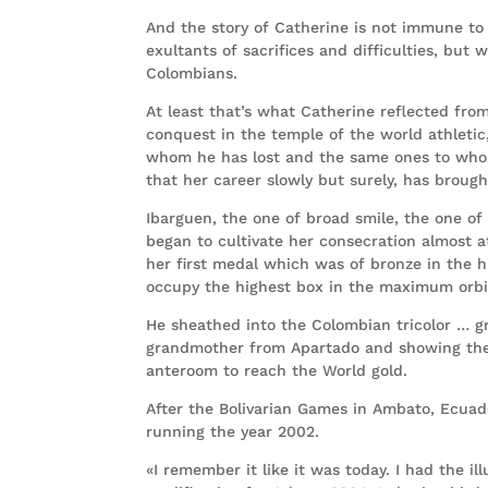
And the story of Catherine is not immune to 
exultants of sacrifices and difficulties, but
Colombians.
At least that’s what Catherine reflected fr
conquest in the temple of the world athleti
whom he has lost and the same ones to whom
that her career slowly but surely, has broug
Ibarguen, the one of broad smile, the one of 
began to cultivate her consecration almost 
her first medal which was of bronze in the h
occupy the highest box in the maximum orbit
He sheathed into the Colombian tricolor … g
grandmother from Apartado and showing their
anteroom to reach the World gold.
After the Bolivarian Games in Ambato, Ecuad
running the year 2002.
«I remember it like it was today. I had the 