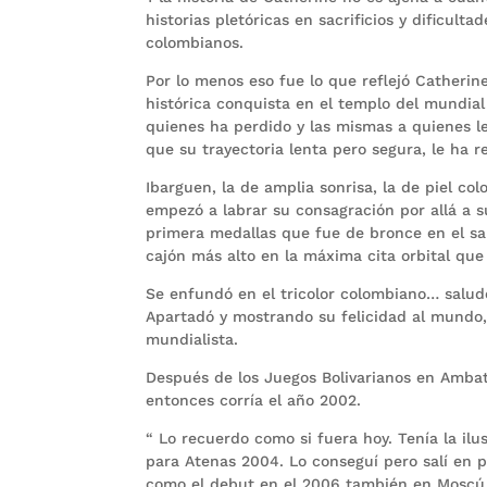
historias pletóricas en sacrificios y dificult
colombianos.
Por lo menos eso fue lo que reflejó Catheri
histórica conquista en el templo del mundial
quienes ha perdido y las mismas a quienes le
que su trayectoria lenta pero segura, le ha 
Ibarguen, la de amplia sonrisa, la de piel c
empezó a labrar su consagración por allá a 
primera medallas que fue de bronce en el sal
cajón más alto en la máxima cita orbital que 
Se enfundó en el tricolor colombiano… salud
Apartadó y mostrando su felicidad al mundo, r
mundialista.
Después de los Juegos Bolivarianos en Ambato
entonces corría el año 2002.
“ Lo recuerdo como si fuera hoy. Tenía la ilu
para Atenas 2004. Lo conseguí pero salí en 
como el debut en el 2006 también en Moscú, 