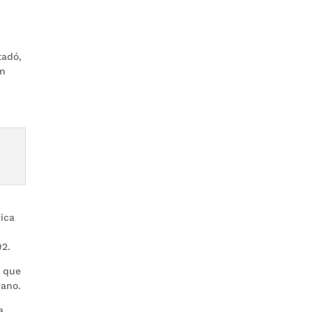
tadó,
un
rica
92.
a que
iano.
ia…