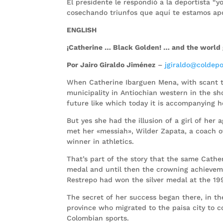
El presidente le respondió a la deportista “y
cosechando triunfos que aquí te estamos ap
ENGLISH
¡Catherine … Black Golden! … and the world 
Por Jairo Giraldo Jiménez
–
jgiraldo@coldepo
When Catherine Ibarguen Mena, with scant twe
municipality in Antiochian western in the shor
future like which today it is accompanying her
But yes she had the illusion of a girl of h
met her «messiah», Wilder Zapata, a coach of
winner in athletics.
That’s part of the story that the same Catheri
medal and until then the crowning achieveme
Restrepo had won the silver medal at the 19
The secret of her success began there, in t
province who migrated to the paisa city to c
Colombian sports.