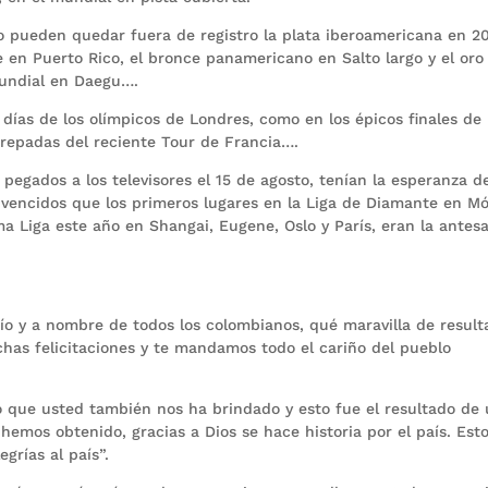
no pueden quedar fuera de registro la plata iberoamericana en 2
e en Puerto Rico, el bronce panamericano en Salto largo y el oro
mundial en Daegu….
 días de los olímpicos de Londres, como en los épicos finales de
s trepadas del reciente Tour de Francia….
pegados a los televisores el 15 de agosto, tenían la esperanza d
nvencidos que los primeros lugares en la Liga de Diamante en M
ma Liga este año en Shangai, Eugene, Oslo y París, eran la antesa
mío y a nombre de todos los colombianos, qué maravilla de result
chas felicitaciones y te mandamos todo el cariño del pueblo
o que usted también nos ha brindado y esto fue el resultado de
hemos obtenido, gracias a Dios se hace historia por el país. Est
grías al país”.