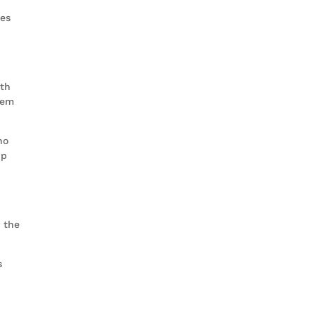
ies
ith
hem
ho
up
 the
s