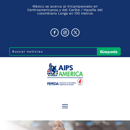
México se acerca al tricampeonato en
Centroamericanos y del Caribe / Hazaña del
colombiano Longa en 100 metros