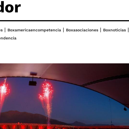
dor
|
|
|
|
es
Boxamericaencompetencia
Boxasociaciones
Boxnoticias
endencia