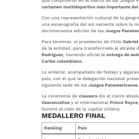
que compitieron en el marco de los Juegos P
certamen multideportivo más importante del
Con una representación cultural de la geogr
una escenografía del sol naciente sobre la 
decimonovena edición de los
Juegos Paname
Para terminar, el presidente de Chile
Gabriel
de la entidad, para transferírsela al alcalde 
Rodríguez
, haciendo oficial la
entrega de sede
Caribe colombiano.
Lo anterior, acompañado de festejo y algarav
país, con el que la delegación nacional pre
siguiente sede de los
Juegos Panamericanos
.
La ceremonia de
clausura
dio el cierre abso
Vasconcellos
y el internacional
Prince Royce
iluminó el cielo de la capital chilena.
MEDALLERO FINAL
Ranking
País