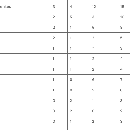
ientes
3
4
12
19
2
5
3
10
2
1
5
8
2
1
2
5
1
1
7
9
1
1
2
4
1
1
2
4
1
0
6
7
1
0
5
6
0
2
1
3
0
2
0
2
0
1
2
3