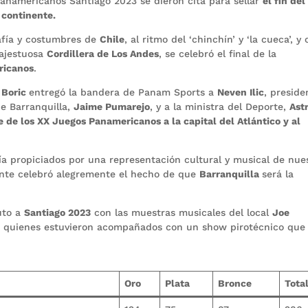
anamericanos Santiago 2023 se dieron cita para sellar
el fin del
 continente.
afía y costumbres de
Chile
, al ritmo del ‘chinchín’ y ‘la cueca’, y
majestuosa
Cordillera de Los Andes
, se celebró el final de la
ricanos
.
 Boric
entregó la bandera de Panam Sports a
Neven Ilic
, preside
de Barranquilla,
Jaime Pumarejo
, y a la ministra del Deporte,
Ast
 de los XX Juegos Panamericanos a la capital del Atlántico y al
ía propiciados por una representación cultural y musical de nue
sente celebró alegremente el hecho de que
Barranquilla
será la
luto a
Santiago 2023
con las muestras musicales del local
Joe
, quienes estuvieron acompañados con un show pirotécnico que
Oro
Plata
Bronce
Tota