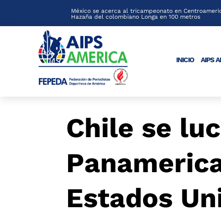
México se acerca al tricampeonato en Centroameric
Hazaña del colombiano Longa en 100 metros
INICIO
AIPS 
Chile se luc
Panamerica
Estados Un