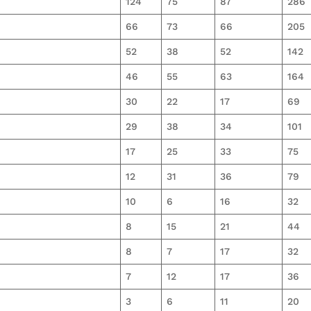
124
75
87
286
66
73
66
205
52
38
52
142
46
55
63
164
30
22
17
69
29
38
34
101
17
25
33
75
12
31
36
79
10
6
16
32
8
15
21
44
8
7
17
32
7
12
17
36
3
6
11
20