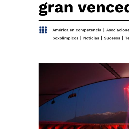
gran vence

|
América en competencia
Asociacion
|
|
|
boxolimpicos
Noticias
Sucesos
T