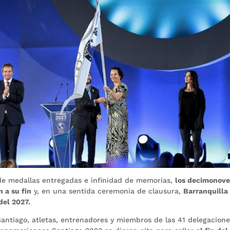
de medallas entregadas e infinidad de memorias,
los decimonov
 a su fin
y, en una sentida ceremonia de clausura,
Barranquilla
del 2027.
Santiago, atletas, entrenadores y miembros de las 41 delegacion