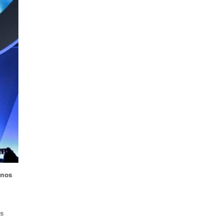
enos
es