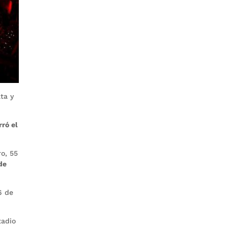
ta y
rró el
o, 55
de
6 de
tadio