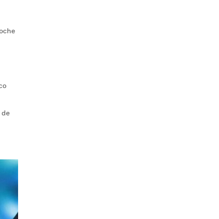
roche
co
 de