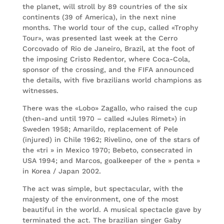
the planet, will stroll by 89 countries of the six
continents (39 of America), in the next nine
months. The world tour of the cup, called «Trophy
Tour», was presented last week at the Cerro
Corcovado of Rio de Janeiro, Brazil, at the foot of
the imposing Cristo Redentor, where Coca-Cola,
sponsor of the crossing, and the FIFA announced
the details, with five brazilians world champions as
witnesses.
There was the «Lobo» Zagallo, who raised the cup
(then-and until 1970 – called «Jules Rimet») in
Sweden 1958; Amarildo, replacement of Pele
(injured) in Chile 1962; Rivelino, one of the stars of
the «tri » in Mexico 1970; Bebeto, consecrated in
USA 1994; and Marcos, goalkeeper of the » penta »
in Korea / Japan 2002.
The act was simple, but spectacular, with the
majesty of the environment, one of the most
beautiful in the world. A musical spectacle gave by
terminated the act. The brazilian singer Gaby