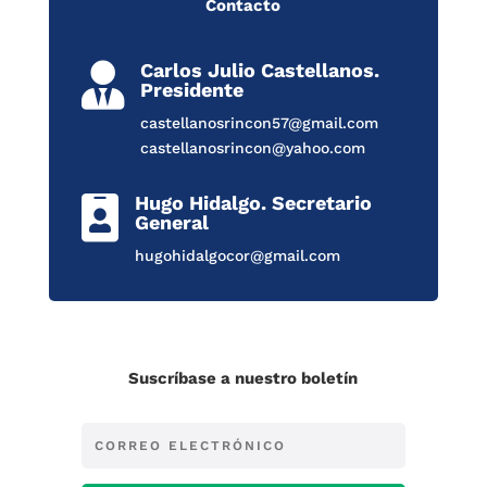
Contacto
Carlos Julio Castellanos.

Presidente
castellanosrincon57@gmail.com
castellanosrincon@yahoo.com
Hugo Hidalgo. Secretario

General
hugohidalgocor@gmail.com
Suscríbase a nuestro boletín