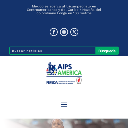
México se acerca al tricampeonato en
Centroamericanos y del Caribe / Hazaña del
colombiano Longa en 100 metros