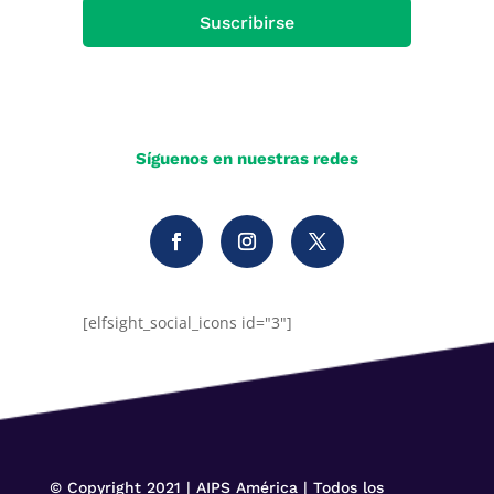
Suscribirse
Síguenos en nuestras redes
[elfsight_social_icons id="3"]
© Copyright 2021 | AIPS América | Todos los