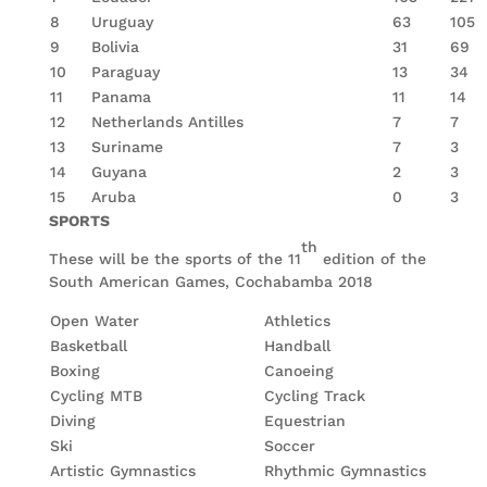
8
Uruguay
63
105
9
Bolivia
31
69
10
Paraguay
13
34
11
Panama
11
14
12
Netherlands Antilles
7
7
13
Suriname
7
3
14
Guyana
2
3
15
Aruba
0
3
SPORTS
th
These will be the sports of the 11
edition of the
South American Games, Cochabamba 2018
Open Water
Athletics
Basketball
Handball
Boxing
Canoeing
Cycling MTB
Cycling Track
Diving
Equestrian
Ski
Soccer
Artistic Gymnastics
Rhythmic Gymnastics