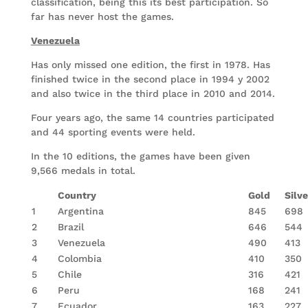
classification, being this its best participation. So
far has never host the games.
Venezuela
Has only missed one edition, the first in 1978. Has
finished twice in the second place in 1994 y 2002
and also twice in the third place in 2010 and 2014.
Four years ago, the same 14 countries participated
and 44 sporting events were held.
In the 10 editions, the games have been given
9,566 medals in total.
Country
Gold
Silve
1
Argentina
845
698
2
Brazil
646
544
3
Venezuela
490
413
4
Colombia
410
350
5
Chile
316
421
6
Peru
168
241
7
Ecuador
163
227