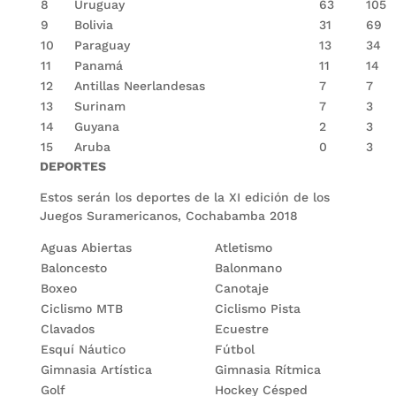
8
Uruguay
63
105
9
Bolivia
31
69
10
Paraguay
13
34
11
Panamá
11
14
12
Antillas Neerlandesas
7
7
13
Surinam
7
3
14
Guyana
2
3
15
Aruba
0
3
DEPORTES
Estos serán los deportes de la XI edición de los
Juegos Suramericanos, Cochabamba 2018
Aguas Abiertas
Atletismo
Baloncesto
Balonmano
Boxeo
Canotaje
Ciclismo MTB
Ciclismo Pista
Clavados
Ecuestre
Esquí Náutico
Fútbol
Gimnasia Artística
Gimnasia Rítmica
Golf
Hockey Césped