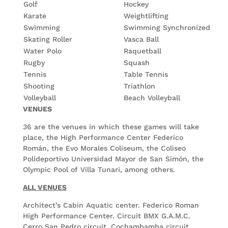
Golf
Hockey
Karate
Weightlifting
Swimming
Swimming Synchronized
Skating Roller
Vasca Ball
Water Polo
Raquetball
Rugby
Squash
Tennis
Table Tennis
Shooting
Triathlon
Volleyball
Beach Volleyball
VENUES
36 are the venues in which these games will take
place, the High Performance Center Federico
Román, the Evo Morales Coliseum, the Coliseo
Polideportivo Universidad Mayor de San Simón, the
Olympic Pool of Villa Tunari, among others.
ALL VENUES
Architect’s Cabin Aquatic center. Federico Roman
High Performance Center. Circuit BMX G.A.M.C.
Cerro San Pedro circuit. Cochambamba circuit.