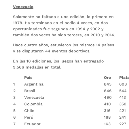
Venezuela
Solamente ha faltado a una edición, la primera en
1978. Ha terminado en el podio 4 veces, en dos
oportunidades fue segunda en 1994 y 2002 y
también dos veces ha sido tercera, en 2010 y 2014.
Hace cuatro años, estuvieron los mismos 14 países
y se disputaron 44 eventos deportivos.
En las 10 ediciones, los juegos han entregado
9.566 medallas en total.
País
Oro
Plat
1
Argentina
845
698
2
Brasil
646
544
3
Venezuela
490
413
4
Colombia
410
350
5
Chile
316
421
6
Perú
168
241
7
Ecuador
163
227