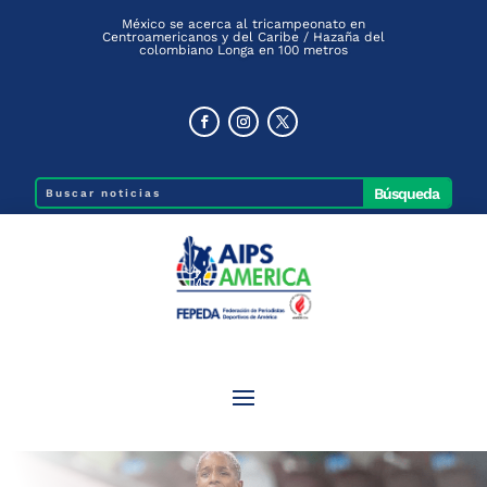
México se acerca al tricampeonato en
Centroamericanos y del Caribe / Hazaña del
colombiano Longa en 100 metros