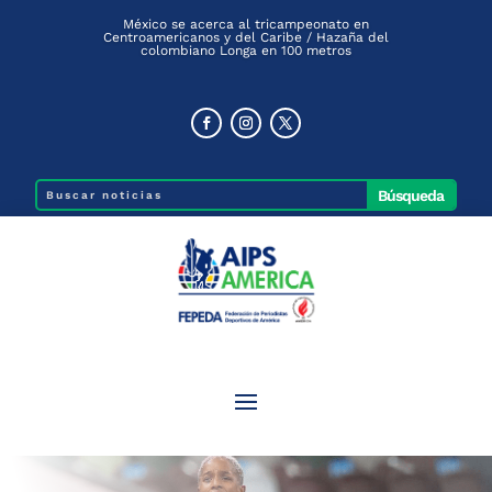
México se acerca al tricampeonato en
Centroamericanos y del Caribe / Hazaña del
colombiano Longa en 100 metros