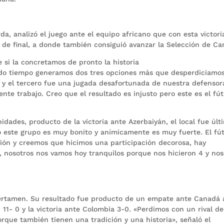
rda, analizó el juego ante el equipo africano que con esta victori
s de final, a donde también consiguió avanzar la Selección de Ca
 si la concretamos de pronto la historia
undo tiempo generamos dos tres opciones más que desperdiciamos
 y el tercero fue una jugada desafortunada de nuestra defensor
te trabajo. Creo que el resultado es injusto pero este es el fút
idades, producto de la victoria ante Azerbaiyán, el local fue últ
ro este grupo es muy bonito y anímicamente es muy fuerte. El fú
ión y creemos que hicimos una participación decorosa, hay
, nosotros nos vamos hoy tranquilos porque nos hicieron 4 y nos
 certamen. Su resultado fue producto de un empate ante Canadá 
 11- 0 y la victoria ante Colombia 3-0. «Perdimos con un rival de
rque también tienen una tradición y una historia», señaló el