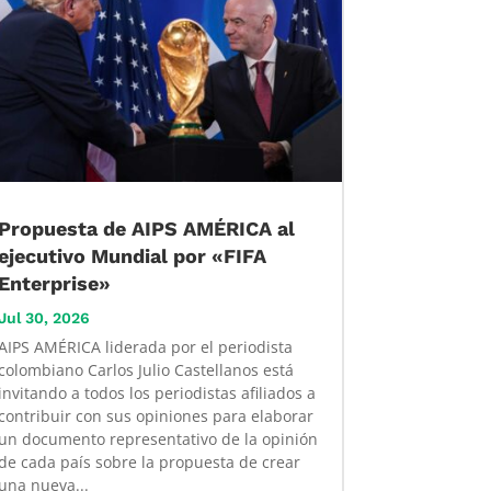
Propuesta de AIPS AMÉRICA al
ejecutivo Mundial por «FIFA
Enterprise»
Jul 30, 2026
AIPS AMÉRICA liderada por el periodista
colombiano Carlos Julio Castellanos está
invitando a todos los periodistas afiliados a
contribuir con sus opiniones para elaborar
un documento representativo de la opinión
de cada país sobre la propuesta de crear
una nueva...