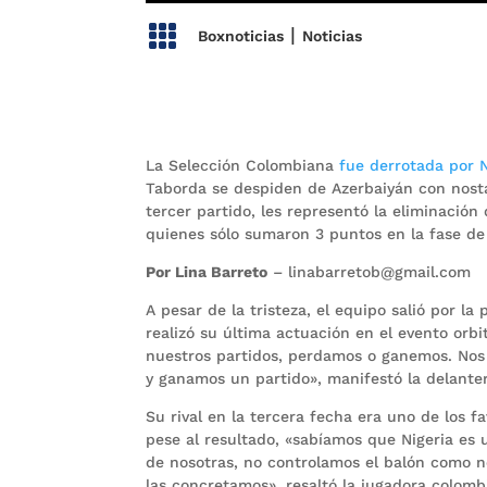

|
Boxnoticias
Noticias
La Selección Colombiana
fue derrotada por N
Taborda se despiden de Azerbaiyán con nostal
tercer partido, les representó la eliminació
quienes sólo sumaron 3 puntos en la fase de
Por Lina Barreto
– linabarretob@gmail.com
A pesar de la tristeza, el equipo salió por l
realizó su última actuación en el evento orb
nuestros partidos, perdamos o ganemos. Nos 
y ganamos un partido», manifestó la delanter
Su rival en la tercera fecha era uno de los fa
pese al resultado, «sabíamos que Nigeria es
de nosotras, no controlamos el balón como n
las concretamos», resaltó la jugadora colomb