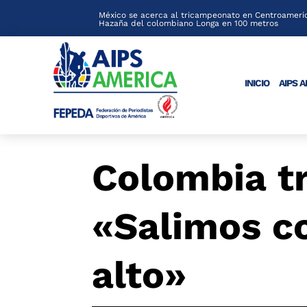
México se acerca al tricampeonato en Centroameric
Hazaña del colombiano Longa en 100 metros
INICIO
AIPS 
Colombia tr
«Salimos co
alto»