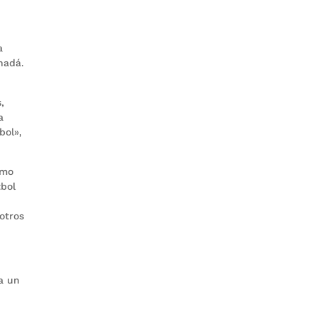
a
nadá.
,
a
bol»,
imo
tbol
otros
a un