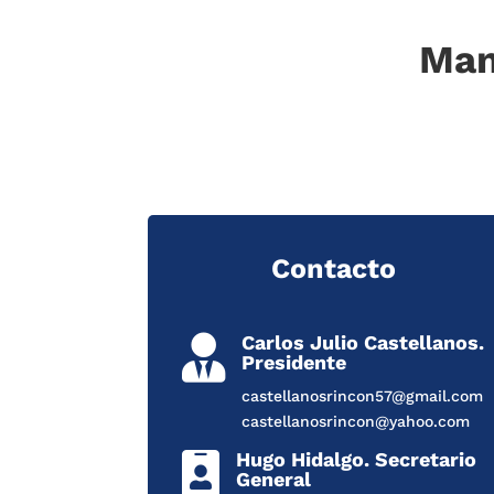
Man
Contacto
Carlos Julio Castellanos.

Presidente
castellanosrincon57@gmail.com
castellanosrincon@yahoo.com
Hugo Hidalgo. Secretario

General