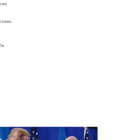
ores
 cosas
la