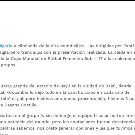
igeria
y eliminada de la cita mundialista. Las dirigidas por Fabi
gia pero tranquilos con la presentación realizada. La caída en 
n de la Copa Mundial de Fútbol Femenino Sub – 17 a las colombia
 grupos.
a puerta grande del estadio de Bayil en la ciudad de Bakú, donde
ital, «Colombia lo dejó todo en la cancha como en cada uno de
faltó el gol, pero hicimos una buena presentación, hicimos 3 p
a Dayana Castillo.
voritos en el grupo A, sin embargo el equipo tricolor no fue infer
 una potencia del mundo, pero las anotaciones fueron desatenci
osotras sabemos, nos costó generar opciones y las que tuvimos 
iana.