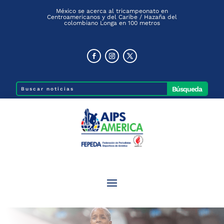
México se acerca al tricampeonato en
Centroamericanos y del Caribe / Hazaña del
colombiano Longa en 100 metros