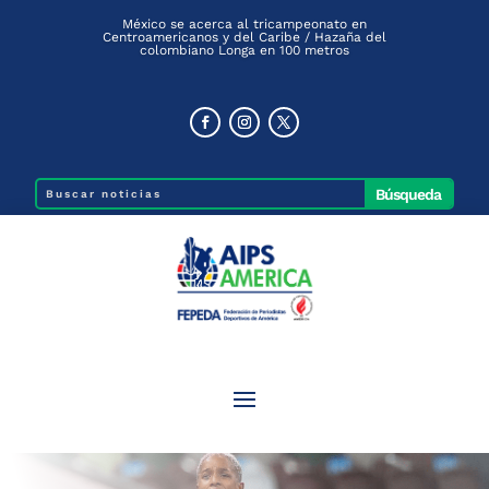
México se acerca al tricampeonato en
Centroamericanos y del Caribe / Hazaña del
colombiano Longa en 100 metros