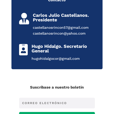
Carlos Julio Castellanos.

Presidente
castellanosrincon57@gmail.com
castellanosrincon@yahoo.com
Hugo Hidalgo. Secretario

General
hugohidalgocor@gmail.com
Suscríbase a nuestro boletín