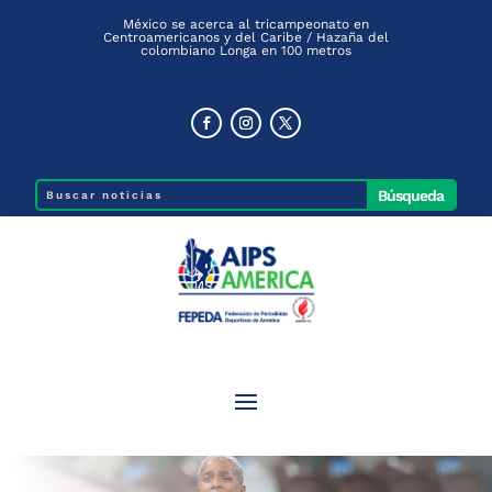
México se acerca al tricampeonato en
Centroamericanos y del Caribe / Hazaña del
colombiano Longa en 100 metros