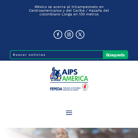
México se acerca al tricampeonato en
Centroamericanos y del Caribe / Hazaña del
colombiano Longa en 100 metros