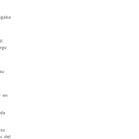
ligaba
′.
argo
 su
r en
ada
nto
r del