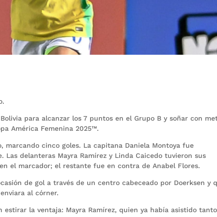
o.
Bolivia para alcanzar los 7 puntos en el Grupo B y soñar con me
opa América Femenina 2025™.
o, marcando cinco goles. La capitana Daniela Montoya fue
. Las delanteras Mayra Ramírez y Linda Caicedo tuvieron sus
n el marcador; el restante fue en contra de Anabel Flores.
ocasión de gol a través de un centro cabeceado por Doerksen y 
enviara al córner.
 estirar la ventaja: Mayra Ramírez, quien ya había asistido tanto