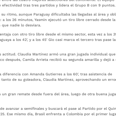
 efectividad tras tres partidos y lidera el Grupo B con 9 puntos.
o su ritmo, aunque Paraguay dificultaba las llegadas al área y ob
o: a los 26 minutos, Yasmin ejecutó un tiro libre cerrado desde la
 que nadie lo desviara.
ntaja con otro tiro libre desde el mismo sector, esta vez a los 39
uaya a los 42′, y a los 45′ Gio casi marca el tercero tras pase l
s actitud. Claudia Martínez armó una gran jugada individual que
poco después, Camila Arrieta recibió su segunda amarilla y dejó a
 diferencia con Amanda Gutierres a los 60′, tras asistencia de
n tanto de su goleadora, Claudia Martínez, aprovechando un erro
on un gran remate desde fuera del área, luego de otra buena jug
e avanzar a semifinales y buscará el pase al Partido por el Qui
 25. Ese mismo día, Brasil enfrenta a Colombia por el primer luga