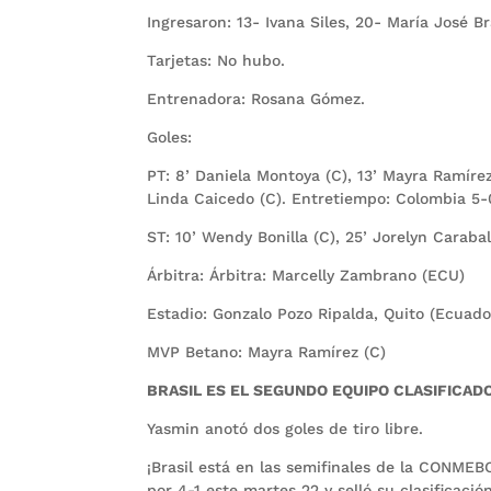
Ingresaron: 13- Ivana Siles, 20- María José B
Tarjetas: No hubo.
Entrenadora: Rosana Gómez.
Goles:
PT: 8’ Daniela Montoya (C), 13’ Mayra Ramírez
Linda Caicedo (C). Entretiempo: Colombia 5-0
ST: 10’ Wendy Bonilla (C), 25’ Jorelyn Carabal
Árbitra: Árbitra: Marcelly Zambrano (ECU)
Estadio: Gonzalo Pozo Ripalda, Quito (Ecuado
MVP Betano: Mayra Ramírez (C)
BRASIL ES EL SEGUNDO EQUIPO CLASIFICADO
Yasmin anotó dos goles de tiro libre.
¡Brasil está en las semifinales de la CONM
por 4-1 este martes 22 y selló su clasificaci