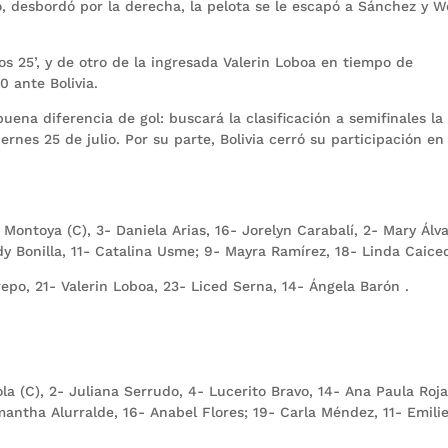
 desbordó por la derecha, la pelota se le escapó a Sánchez y 
los 25’, y de otro de la ingresada Valerin Loboa en tiempo de
 ante Bolivia.
ena diferencia de gol: buscará la clasificación a semifinales la
rnes 25 de julio. Por su parte, Bolivia cerró su participación en 
 Montoya (C), 3- Daniela Arias, 16- Jorelyn Carabalí, 2- Mary Álva
y Bonilla, 11- Catalina Usme; 9- Mayra Ramírez, 18- Linda Caice
po, 21- Valerin Loboa, 23- Liced Serna, 14- Ángela Barón .
ola (C), 2- Juliana Serrudo, 4- Lucerito Bravo, 14- Ana Paula Roja
amantha Alurralde, 16- Anabel Flores; 19- Carla Méndez, 11- Emili