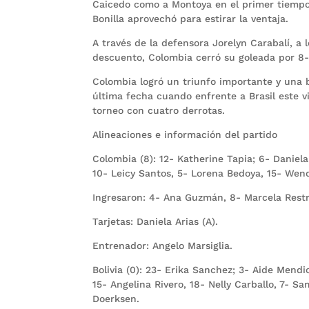
Caicedo como a Montoya en el primer tiempo,
Bonilla aprovechó para estirar la ventaja.
A través de la defensora Jorelyn Carabalí, a 
descuento, Colombia cerró su goleada por 8-0
Colombia logró un triunfo importante y una bu
última fecha cuando enfrente a Brasil este vie
torneo con cuatro derrotas.
Alineaciones e información del partido
Colombia (8): 12- Katherine Tapia; 6- Daniela
10- Leicy Santos, 5- Lorena Bedoya, 15- Wend
Ingresaron: 4- Ana Guzmán, 8- Marcela Restre
Tarjetas: Daniela Arias (A).
Entrenador: Angelo Marsiglia.
Bolivia (0): 23- Erika Sanchez; 3- Aide Mendi
15- Angelina Rivero, 18- Nelly Carballo, 7- S
Doerksen.