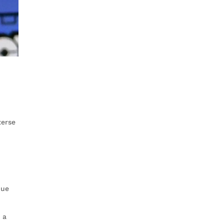
terse
que
 a