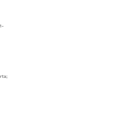
1-
rta;