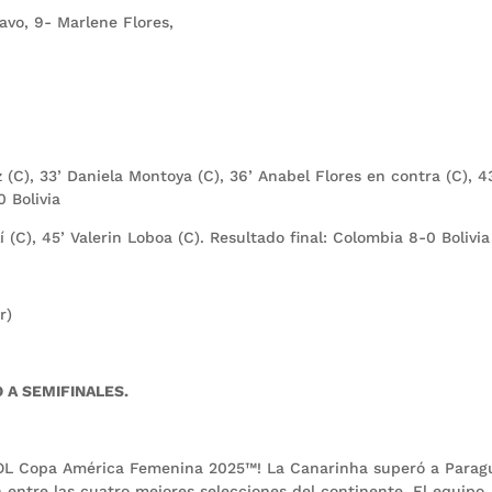
ravo, 9- Marlene Flores,
 (C), 33’ Daniela Montoya (C), 36’ Anabel Flores en contra (C), 4
 Bolivia
í (C), 45’ Valerin Loboa (C). Resultado final: Colombia 8-0 Bolivia
r)
 A SEMIFINALES.
EBOL Copa América Femenina 2025™! La Canarinha superó a Parag
ón entre las cuatro mejores selecciones del continente. El equipo