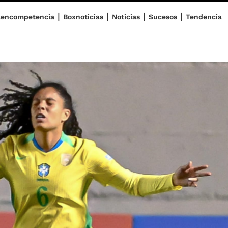
|
|
|
|
aencompetencia
Boxnoticias
Noticias
Sucesos
Tendencia