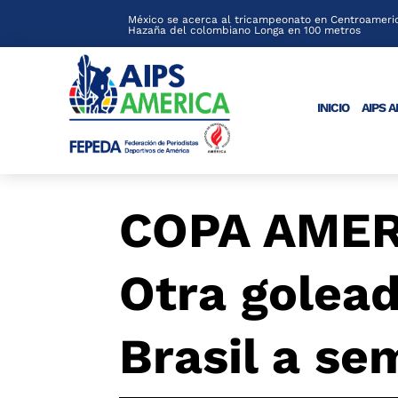
México se acerca al tricampeonato en Centroameric
Hazaña del colombiano Longa en 100 metros
INICIO
AIPS 
COPA AMER
Otra golead
Brasil a se