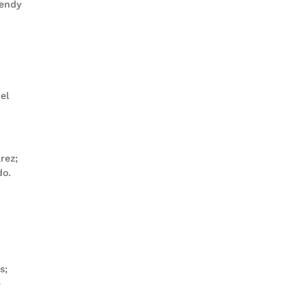
Wendy
el
rez;
do.
s;
e