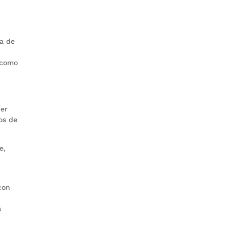
a de
o como
ber
vos de
e,
con
s