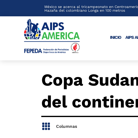
México se acerca al tricampeonato en Centroameric
Hazaña del colombiano Longa en 100 metros
INICIO
AIPS 
Copa Sudam
del contine

Columnas