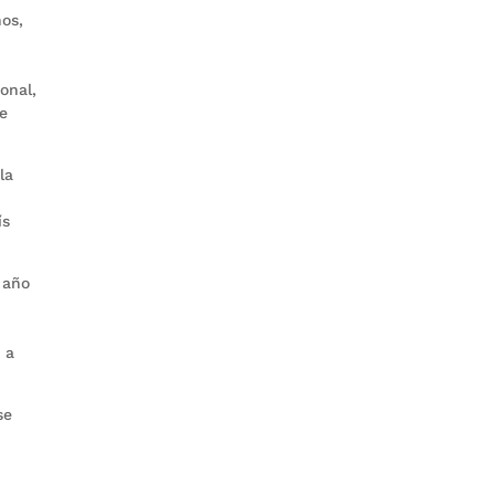
nos,
onal,
se
la
ís
 año
 a
se