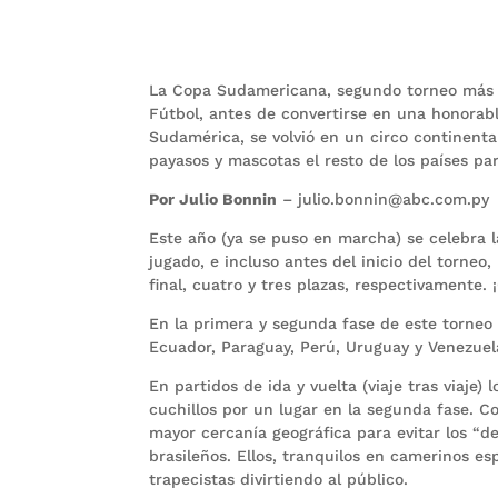
La Copa Sudamericana, segundo torneo más 
Fútbol, antes de convertirse en una honorab
Sudamérica, se volvió en un circo continenta
payasos y mascotas el resto de los países par
Por Julio Bonnin
– julio.bonnin@abc.com.py
Este año (ya se puso en marcha) se celebra 
jugado, e incluso antes del inicio del torneo
final, cuatro y tres plazas, respectivamente.
En la primera y segunda fase de este torneo s
Ecuador, Paraguay, Perú, Uruguay y Venezuel
En partidos de ida y vuelta (viaje tras viaje
cuchillos por un lugar en la segunda fase. Co
mayor cercanía geográfica para evitar los “d
brasileños. Ellos, tranquilos en camerinos es
trapecistas divirtiendo al público.