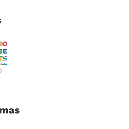
s
imas