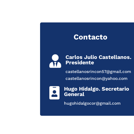
Contacto
Carlos Julio Castellanos.

Presidente
castellanosrincon57@gmail.com
castellanosrincon@yahoo.com
Hugo Hidalgo. Secretario

General
hugohidalgocor@gmail.com