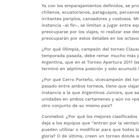
Ya con los emparejamientos definidos, se proc
chilenos, ecuatorianos, paraguayos, peruanos
irritantes periplos, cansadores y costosos. 
instancia -al fin-, se limitan a jugar entre e
preocuparse por los viajes, ni realizar ese d
preocuparán por estos detalles en los octavos
¿Por qué Olimpia, campeón del torneo Claus
temporada pasada, debe remar mucho más par
Argentina, que en el Torneo Apertura 2011 (s
terminó en séptima posición y solo acumuló 
¿Por qué Cerro Porteño, vicecampeón del to
pasado entre ambos torneos, tiene que viajar 
instancia a la que Argentinos Juniors, que s
unidades en ambos certamenes y aún no «pere
otro conjunto de su mismo país?
Conmebol: ¿Por qué los mejores clasificados 
deja a los equipos que “entran por la ventan
pueden utilizar o modificar para que todos l
gloria? O de última, creen un torneo donde s