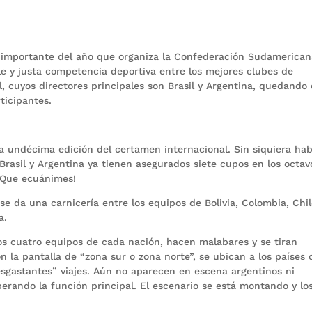
importante del año que organiza la Confederación Sudamerican
le y justa competencia deportiva entre los mejores clubes de
l, cuyos directores principales son Brasil y Argentina, quedand
ticipantes.
la undécima edición del certamen internacional. Sin siquiera ha
, Brasil y Argentina ya tienen asegurados siete cupos en los octa
 ¡Que ecuánimes!
e da una carnicería entre los equipos de Bolivia, Colombia, Chil
a.
) los cuatro equipos de cada nación, hacen malabares y se tiran
n la pantalla de “zona sur o zona norte”, se ubican a los países 
esgastantes” viajes. Aún no aparecen en escena argentinos ni
perando la función principal. El escenario se está montando y lo