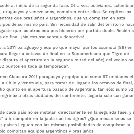
ede al inicio de la segunda fase. Otra vez, bolivianos, colombia
, uruguayos y venezolanos, compiten entre ellos. Se repiten los
Mientras que brasileños y argentinos, que ya compiten en esta
quipos de su mismo país. Sin necesidad de salir del territorio naci
esgaste que los otros equipos hicieron por partida doble. Recién 
 de final. ¡Majestuosa ventaja deportiva!
ura 2011 paraguayo y equipo que mayor puntos acumuló (88) en 
a llegar a octavos de final en la Sudamericana que Tigre de
e disputa el apertura en la segunda mitad del año) del vecino pa
52 puntos en toda la temporada?.
rneo Clausura 2011 paraguayo y equipo que sumó 67 unidades el
a Chile y Venezuela, para tratar de llegar a los octavos de final,
alió quinto en el apertura pasado de Argentina, tan sólo sumo 52
grinó» a otras ciudades del continente, llegaría solo con ganar
de cada país no se instalan directamente en la segunda fase, y 
a” a ir competir en la jaula con los tigres? ¿Que mecanismos se
os países lleguen con las mismas posibilidades de conquistar la
olo compitan equipos argentinos y brasileños.