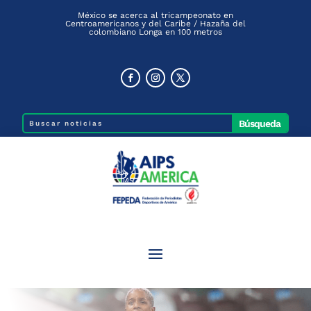
México se acerca al tricampeonato en
Centroamericanos y del Caribe / Hazaña del
colombiano Longa en 100 metros