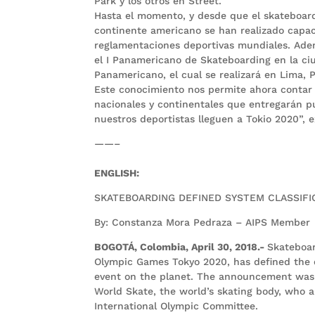
Park y los otros en Street.
Hasta el momento, y desde que el skateboard
continente americano se han realizado capac
reglamentaciones deportivas mundiales. Ade
el I Panamericano de Skateboarding en la ciu
Panamericano, el cual se realizará en Lima, 
Este conocimiento nos permite ahora contar 
nacionales y continentales que entregarán p
nuestros deportistas lleguen a Tokio 2020”, 
——–
ENGLISH:
SKATEBOARDING DEFINED SYSTEM CLASSIFI
By: Constanza Mora Pedraza – AIPS Member
BOGOTÁ, Colombia, April 30, 2018.-
Skateboar
Olympic Games Tokyo 2020, has defined the c
event on the planet. The announcement was 
World Skate, the world’s skating body, who a
International Olympic Committee.