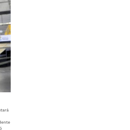
stará
dente
ó