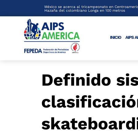
México se acerca al tricampeonato en Centroameric
Hazaña del colombiano Longa en 100 metros
INICIO
AIPS 
Definido si
clasificaci
skateboard