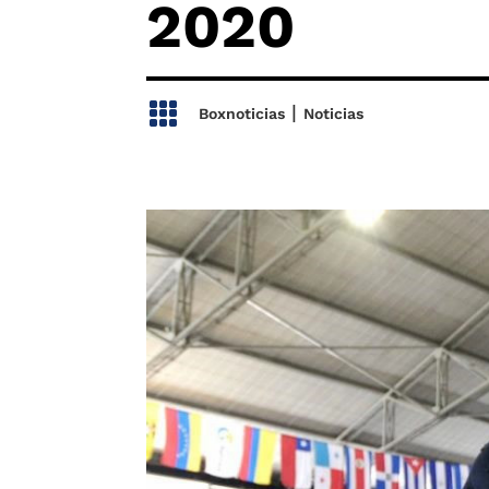
2020

|
Boxnoticias
Noticias