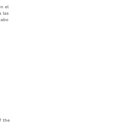
n el
 las
cabo
f the