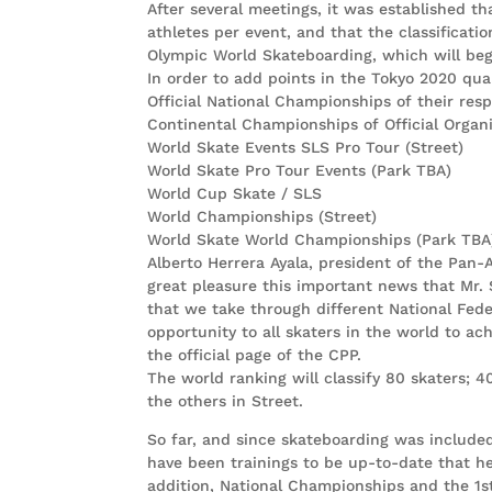
After several meetings, it was established 
athletes per event, and that the classificat
Olympic World Skateboarding, which will beg
In order to add points in the Tokyo 2020 qual
Official National Championships of their res
Continental Championships of Official Organ
World Skate Events SLS Pro Tour (Street)
World Skate Pro Tour Events (Park TBA)
World Cup Skate / SLS
World Championships (Street)
World Skate World Championships (Park TBA
Alberto Herrera Ayala, president of the Pan
great pleasure this important news that Mr. 
that we take through different National Feder
opportunity to all skaters in the world to a
the official page of the CPP.
The world ranking will classify 80 skaters;
the others in Street.
So far, and since skateboarding was include
have been trainings to be up-to-date that he
addition, National Championships and the 1s