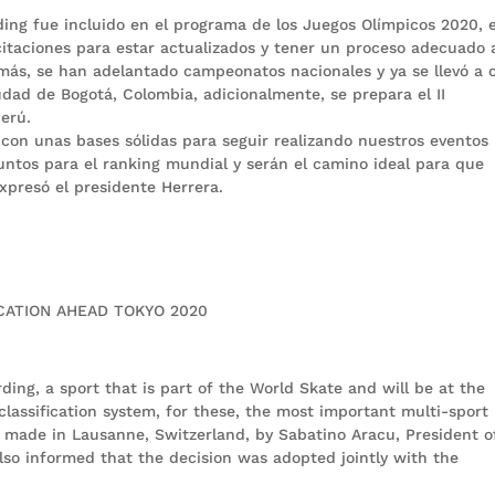
ing fue incluido en el programa de los Juegos Olímpicos 2020, e
itaciones para estar actualizados y tener un proceso adecuado a
más, se han adelantado campeonatos nacionales y ya se llevó a 
dad de Bogotá, Colombia, adicionalmente, se prepara el II
Perú.
con unas bases sólidas para seguir realizando nuestros eventos
untos para el ranking mundial y serán el camino ideal para que
expresó el presidente Herrera.
CATION AHEAD TOKYO 2020
ding, a sport that is part of the World Skate and will be at the
lassification system, for these, the most important multi-sport
made in Lausanne, Switzerland, by Sabatino Aracu, President o
lso informed that the decision was adopted jointly with the