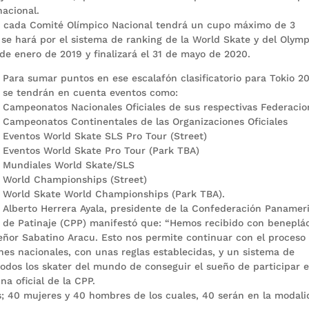
acional.
ue cada Comité Olímpico Nacional tendrá un cupo máximo de 3
n se hará por el sistema de ranking de la World Skate y del Olymp
de enero de 2019 y finalizará el 31 de mayo de 2020.
Para sumar puntos en ese escalafón clasificatorio para Tokio 2
se tendrán en cuenta eventos como:
Campeonatos Nacionales Oficiales de sus respectivas Federacio
Campeonatos Continentales de las Organizaciones Oficiales
Eventos World Skate SLS Pro Tour (Street)
Eventos World Skate Pro Tour (Park TBA)
Mundiales World Skate/SLS
World Championships (Street)
World Skate World Championships (Park TBA).
Alberto Herrera Ayala, presidente de la Confederación Panamer
de Patinaje (CPP) manifestó que: “Hemos recibido con beneplác
señor Sabatino Aracu. Esto nos permite continuar con el proceso
ones nacionales, con unas reglas establecidas, y un sistema de
 todos los skater del mundo de conseguir el sueño de participar 
na oficial de la CPP.
es; 40 mujeres y 40 hombres de los cuales, 40 serán en la modal