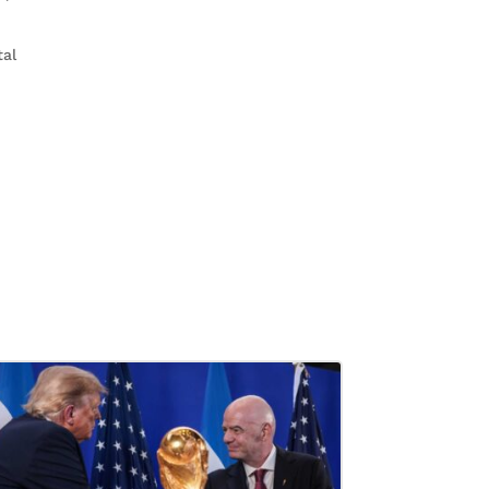
tal
o