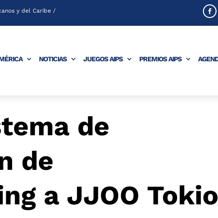
anos y del Caribe /
AMÉRICA
NOTICIAS
JUEGOS AIPS
PREMIOS AIPS
AGEN
stema de
ón de
ing a JJOO Toki