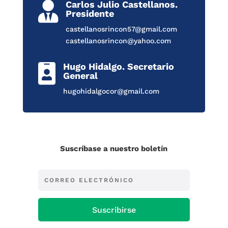
Carlos Julio Castellanos.

Presidente
castellanosrincon57@gmail.com
castellanosrincon@yahoo.com
Hugo Hidalgo. Secretario

General
hugohidalgocor@gmail.com
Suscríbase a nuestro boletín
Suscribirse