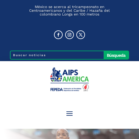
México se acerca al tricampeonato en
Centroamericanos y del Caribe / Hazaña del
colombiano Longa en 100 metros