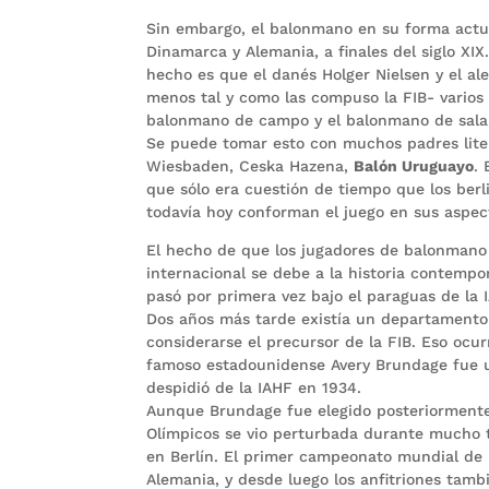
Sin embargo, el balonmano en su forma actual
Dinamarca y Alemania, a finales del siglo XIX.
hecho es que el danés Holger Nielsen y el al
menos tal y como las compuso la FIB- varios
balonmano de campo y el balonmano de sala
Se puede tomar esto con muchos padres litera
Wiesbaden, Ceska Hazena,
Balón Uruguayo
.
que sólo era cuestión de tiempo que los berl
todavía hoy conforman el juego en sus aspec
El hecho de que los jugadores de balonmano
internacional se debe a la historia contempo
pasó por primera vez bajo el paraguas de la I
Dos años más tarde existía un departament
considerarse el precursor de la FIB. Eso ocu
famoso estadounidense Avery Brundage fue uno
despidió de la IAHF en 1934.
Aunque Brundage fue elegido posteriormente 
Olímpicos se vio perturbada durante mucho 
en Berlín. El primer campeonato mundial de 
Alemania, y desde luego los anfitriones ta