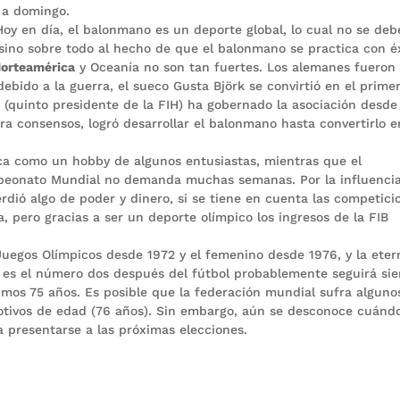
s a domingo.
y en día, el balonmano es un deporte global, lo cual no se deb
 sino sobre todo al hecho de que el balonmano se practica con é
orteamérica
y Oceanía no son tan fuertes. Los alemanes fueron
ebido a la guerra, el sueco Gusta Björk se convirtió en el prime
a (quinto presidente de la FIH) ha gobernado la asociación desde
ra consensos, logró desarrollar el balonmano hasta convertirlo 
ca como un hobby de algunos entusiastas, mientras que el
mpeonato Mundial no demanda muchas semanas. Por la influenci
erdió algo de poder y dinero, si se tiene en cuenta las competici
 pero gracias a ser un deporte olímpico los ingresos de la FIB
uegos Olímpicos desde 1972 y el femenino desde 1976, y la eter
 es el número dos después del fútbol probablemente seguirá si
imos 75 años. Es posible que la federación mundial sufra alguno
motivos de edad (76 años). Sin embargo, aún se desconoce cuánd
a presentarse a las próximas elecciones.