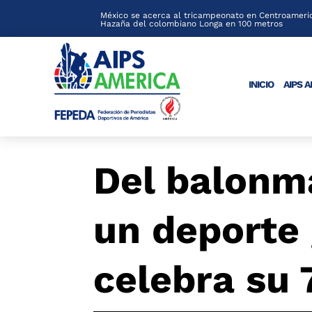
México se acerca al tricampeonato en Centroameric
Hazaña del colombiano Longa en 100 metros
INICIO
AIPS 
Del balonm
un deporte 
celebra su 