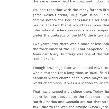
the same time – field handball and indoor han
You can take that with the many fathers liter
game, Ceska Hazena, Uruguayan Balon – in sh
of time before the Berliners Max Heiser and C
basics. The fact that it would take more th
international federation is due to contemporar
under the umbrella of the IAAF, the internati
Two years later there was a more or less in
the forerunner of the IHF. That happened i
American Avery Brundage was one of the fath
IAHF in 1934.
Though Brundage later was elected IOC Pres
was disturbed for a long time. In 1936, field
handball world championship was played in 
world champions. It was a 4-nation tournam
That has changed a bit since then. Today, h
countries, but above all to the fact that han
North America and Oceania are not that str
1946 due to the war, the Swede Gusta Björk