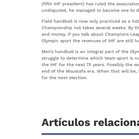
(fifth IHF president) has ruled the associati
undisputed, he managed to become one to dev
Field handball is now only practiced as a ho
Championship not takes several weeks. By th
and money, if you talk about Champions Lea
Olympic sport the revenues of IHF are still h
Men’s handball is an integral part of the O
struggle to determine which team sport is nu
the IHF for the next 75 years. Possibly the 
end of the Moustafa era. When that will be, 
for the next election.
Artículos relacio