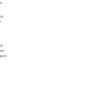
ot
rld
r
of
ted
gain