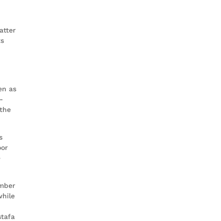
atter
ts
en as
-
 the
s
oor
e
ember
while
n
stafa