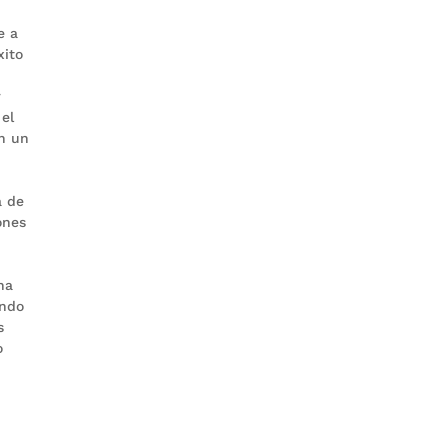
e a
xito
r
 el
en un
a de
ones
na
endo
s
o