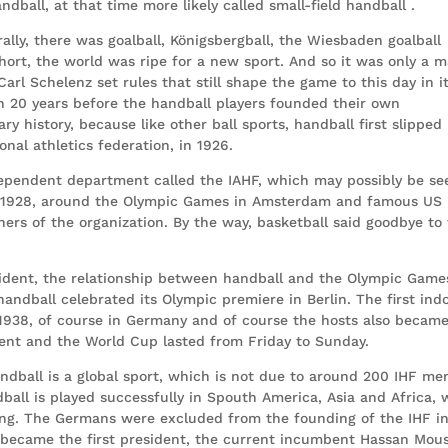
dball, at that time more likely called small-field handball .
ally, there was goalball, Königsbergball, the Wiesbaden goalball
ort, the world was ripe for a new sport. And so it was only a m
arl Schelenz set rules that still shape the game to this day in i
an 20 years before the handball players founded their own
y history, because like other ball sports, handball first slipped
onal athletics federation, in 1926.
dependent department called the IAHF, which may possibly be se
n 1928, around the Olympic Games in Amsterdam and famous US 
ers of the organization. By the way, basketball said goodbye to
ident, the relationship between handball and the Olympic Game
 handball celebrated its Olympic premiere in Berlin. The first ind
1938, of course in Germany and of course the hosts also becam
ent and the World Cup lasted from Friday to Sunday.
andball is a global sport, which is not due to around 200 IHF m
dball is played successfully in Spouth America, Asia and Africa, 
ong. The Germans were excluded from the founding of the IHF i
 became the first president, the current incumbent Hassan Mou