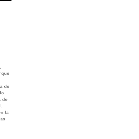
,
orque
ia de
lo
s de
l
n la
las