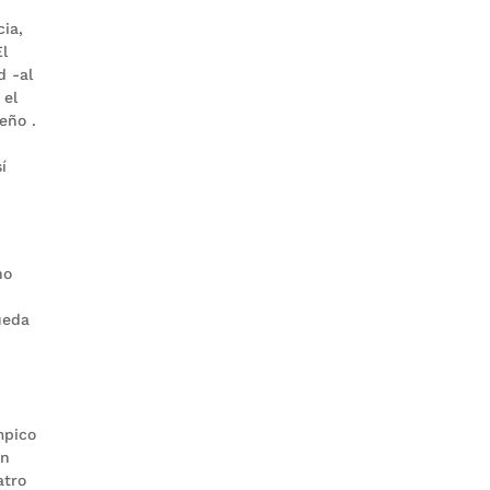
cia,
El
d -al
 el
eño .
í
no
ueda
e
mpico
en
atro