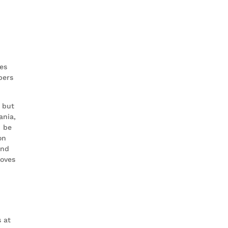
ces
bers
 but
ania,
n be
on
and
loves
t
s at