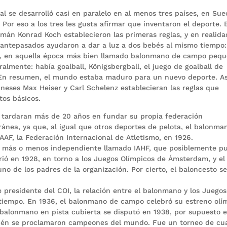
 se desarrolló casi en paralelo en al menos tres países, en Sue
 Por eso a los tres les gusta afirmar que inventaron el deporte. 
emán Konrad Koch establecieron las primeras reglas, y en realida
 antepasados ayudaron a dar a luz a dos bebés al mismo tiempo:
, en aquella época más bien llamado balonmano de campo pequ
lmente: había goalball, Königsbergball, el juego de goalball de
 En resumen, el mundo estaba maduro para un nuevo deporte. As
ineses Max Heiser y Carl Schelenz establecieran las reglas que
tos básicos.
 tardaran más de 20 años en fundar su propia federación
ránea, ya que, al igual que otros deportes de pelota, el balonma
AAF, la Federación Internacional de Atletismo, en 1926.
o más o menos independiente llamado IAHF, que posiblemente p
rrió en 1928, en torno a los Juegos Olímpicos de Ámsterdam, y el
 de los padres de la organización. Por cierto, el baloncesto s
presidente del COI, la relación entre el balonmano y los Juegos
tiempo. En 1936, el balonmano de campo celebró su estreno olí
balonmano en pista cubierta se disputó en 1938, por supuesto 
mbién se proclamaron campeones del mundo. Fue un torneo de cu