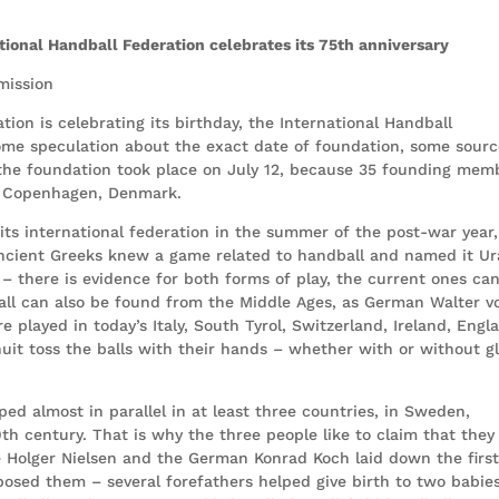
ational Handball Federation celebrates its 75th anniversary
mission
tion is celebrating its birthday, the International Handball
 some speculation about the exact date of foundation, some sour
t the foundation took place on July 12, because 35 founding mem
in Copenhagen, Denmark.
ts international federation in the summer of the post-war year,
 ancient Greeks knew a game related to handball and named it Ur
– there is evidence for both forms of play, the current ones ca
all can also be found from the Middle Ages, as German Walter v
played in today’s Italy, South Tyrol, Switzerland, Ireland, Engl
nuit toss the balls with their hands – whether with or without g
ed almost in parallel in at least three countries, in Sweden,
 century. That is why the three people like to claim that they
e Holger Nielsen and the German Konrad Koch laid down the firs
mposed them – several forefathers helped give birth to two babie