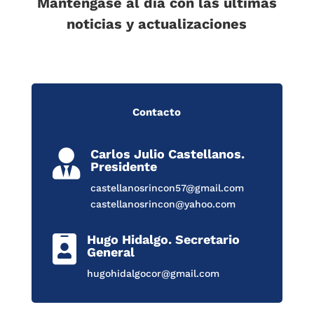
Manténgase al día con las últimas
noticias y actualizaciones
Contacto
Carlos Julio Castellanos.

Presidente
castellanosrincon57@gmail.com
castellanosrincon@yahoo.com
Hugo Hidalgo. Secretario

General
hugohidalgocor@gmail.com