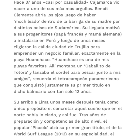
Hace 37 años –casi por casualidad- Cajamarca vio
nacer a uno de sus máximos orgullos. Benoit
Clemente abría los ojos luego de haber
‘mochileado’ dentro de la barriga de su madre por
distintos países de Sudamérica. Su llegada motivó
a sus progenitores (papá francés y mamá alemana)
a instalarse en Perú y luego de unos meses
eligieron la cálida ciudad de Trujillo para
emprender un negocio familiar, exactamente en la
playa Huanchaco. “Huanchaco es una de mis
playas favoritas. Allí montaba un ‘Caballito de
Totora’ y lanzaba el cordel para pescar junto a mis
amigos”, recuerda el tetracampeón panamericano
que conquistó justamente su primer título en
dicho balneario con tan solo 12 años.
Su arribo a Lima unos meses después tenía como
único propósito el concretar aquel sueño que en el
norte había iniciado, y así fue. Tras años de
preparación y competencias de alto nivel, el
popular ‘Piccolo’ alzó su primer gran título, el de la
World Surf League (2013) en su especialidad, el