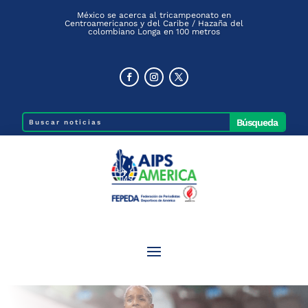
México se acerca al tricampeonato en
Centroamericanos y del Caribe / Hazaña del
colombiano Longa en 100 metros