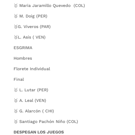
🥇 Maria Jaramillo Quevedo (COL)
🥈 M. Doig (PER)
🥉G. Viveros (PAR)
🥉L. Asís ( VEN)
ESGRIMA
Hombres
Florete Individual
Final
🥇 L. Lutar (PER)
🥈 A. Leal (VEN)
🥉 G. Alarcón ( CHI)
🥉 Santiago Pachón Niño (COL)
DESPEGAN LOS JUEGOS