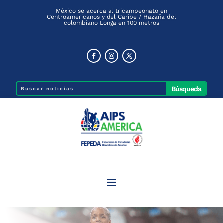
México se acerca al tricampeonato en
Centroamericanos y del Caribe / Hazaña del
colombiano Longa en 100 metros