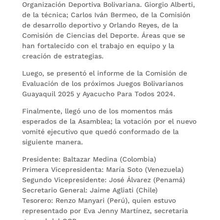
Organización Deportiva Bolivariana. Giorgio Alberti,
de la técnica; Carlos Iván Bermeo, de la Comisión
de desarrollo deportivo y Orlando Reyes, de la
Comisión de Ciencias del Deporte. Áreas que se
han fortalecido con el trabajo en equipo y la
creación de estrategias.
Luego, se presentó el informe de la Comisión de
Evaluación de los próximos Juegos Bolivarianos
Guayaquil 2025 y Ayacucho Para Todos 2024.
Finalmente, llegó uno de los momentos más
esperados de la Asamblea; la votación por el nuevo
vomité ejecutivo que quedó conformado de la
siguiente manera.
Presidente: Baltazar Medina (Colombia)
Primera Vicepresidenta: María Soto (Venezuela)
Segundo Vicepresidente: José Álvarez (Penamá)
Secretario General: Jaime Agliati (Chile)
Tesorero: Renzo Manyari (Perú), quien estuvo
representado por Eva Jenny Martínez, secretaria